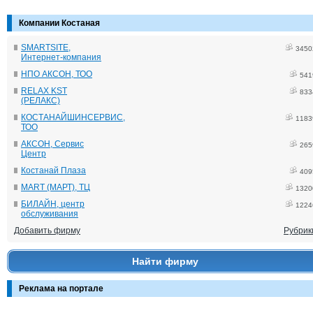
Компании Костаная
SMARTSITE,
3450
Интернет-компания
НПО АКСОН, ТОО
541
RELAX KST
833
(РЕЛАКС)
КОСТАНАЙШИНСЕРВИС,
1183
ТОО
АКСОН, Сервис
265
Центр
Костанай Плаза
409
MART (МАРТ), ТЦ
1320
БИЛАЙН, центр
1224
обслуживания
Добавить фирму
Рубрик
Найти фирму
Реклама на портале