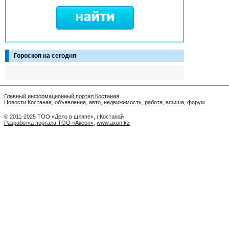
Гороскоп на сегодня
Главный информационный портал Костаная
Новости Костаная
,
объявления
,
авто
,
недвижимость
,
работа
,
афиша
,
форум
...
© 2011-2025 ТОО «Дело в шляпе», г.Костанай
Разработка портала ТОО «Аксон»
,
www.axon.kz