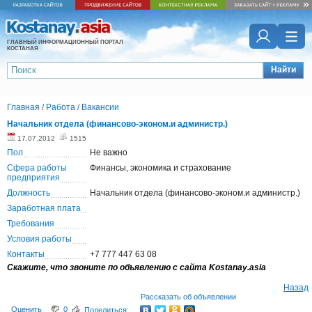
ГЛАВНЫЙ ИНФОРМАЦИОННЫЙ ПОРТАЛ
КОСТАНАЯ
Найти
Главная
/
Работа
/
Вакансии
Начальник отдела (финансово-эконом.и администр.)
17.07.2012
1515
Пол
Не важно
Сфера работы
Финансы, экономика и страхование
предприятия
Должность
Начальник отдела (финансово-эконом.и администр.)
Заработная плата
Требования
Условия работы
Контакты
+7 777 447 63 08
Скажите, что звоните по объявлению с сайта Kostanay.asia
Назад
Рассказать об объявлении
Оценить
0
Поделиться: