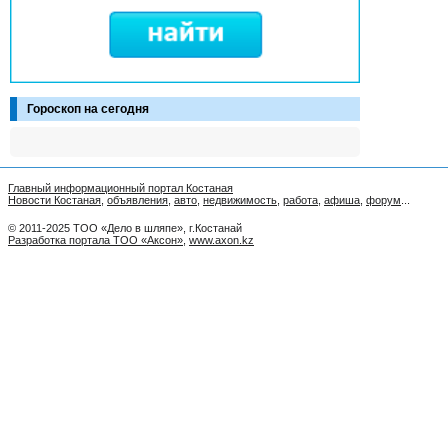
Гороскоп на сегодня
Главный информационный портал Костаная
Новости Костаная
,
объявления
,
авто
,
недвижимость
,
работа
,
афиша
,
форум
...
© 2011-2025 ТОО «Дело в шляпе», г.Костанай
Разработка портала ТОО «Аксон»
,
www.axon.kz