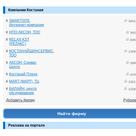
Компании Костаная
SMARTSITE,
3451
Интернет-компания
НПО АКСОН, ТОО
542
RELAX KST
835
(РЕЛАКС)
КОСТАНАЙШИНСЕРВИС,
1184
ТОО
АКСОН, Сервис
266
Центр
Костанай Плаза
410
MART (МАРТ), ТЦ
1321
БИЛАЙН, центр
1226
обслуживания
Добавить фирму
Рубрик
Найти фирму
Реклама на портале