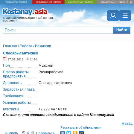
ГЛАВНЫЙ ИНФОРМАЦИОННЫЙ ПОРТАЛ
КОСТАНАЯ
Найти
Главная
/
Работа
/
Вакансии
Слесарь-сантехник
17.07.2012
1424
Пол
Мужской
Сфера работы
Разнорабочие
предприятия
Должность
Слесарь-сантехник
Заработная плата
Требования
Условия работы
Контакты
+7 777 447 63 08
Скажите, что звоните по объявлению с сайта Kostanay.asia
Назад
Рассказать об объявлении
Оценить
0
Поделиться: