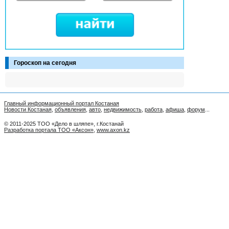
Гороскоп на сегодня
Главный информационный портал Костаная
Новости Костаная
,
объявления
,
авто
,
недвижимость
,
работа
,
афиша
,
форум
...
© 2011-2025 ТОО «Дело в шляпе», г.Костанай
Разработка портала ТОО «Аксон»
,
www.axon.kz