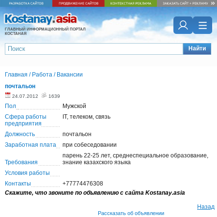
ГЛАВНЫЙ ИНФОРМАЦИОННЫЙ ПОРТАЛ
КОСТАНАЯ
Найти
Главная
/
Работа
/
Вакансии
почтальон
24.07.2012
1639
Пол
Мужской
Сфера работы
IT, телеком, связь
предприятия
Должность
почтальон
Заработная плата
при собеседовании
парень 22-25 лет, среднеспециальное образование,
Требования
знание казахского языка
Условия работы
Контакты
+77774476308
Скажите, что звоните по объявлению с сайта Kostanay.asia
Назад
Рассказать об объявлении