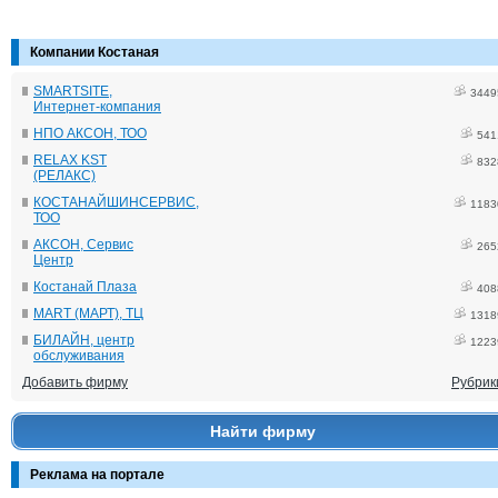
Компании Костаная
SMARTSITE,
3449
Интернет-компания
НПО АКСОН, ТОО
541
RELAX KST
832
(РЕЛАКС)
КОСТАНАЙШИНСЕРВИС,
1183
ТОО
АКСОН, Сервис
265
Центр
Костанай Плаза
408
MART (МАРТ), ТЦ
1318
БИЛАЙН, центр
1223
обслуживания
Добавить фирму
Рубрик
Найти фирму
Реклама на портале