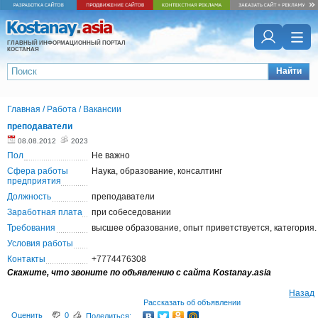
ГЛАВНЫЙ ИНФОРМАЦИОННЫЙ ПОРТАЛ
КОСТАНАЯ
Найти
Главная
/
Работа
/
Вакансии
преподаватели
08.08.2012
2023
Пол
Не важно
Сфера работы
Наука, образование, консалтинг
предприятия
Должность
преподаватели
Заработная плата
при собеседовании
Требования
высшее образование, опыт приветствуется, категория.
Условия работы
Контакты
+7774476308
Скажите, что звоните по объявлению с сайта Kostanay.asia
Назад
Рассказать об объявлении
Оценить
0
Поделиться: