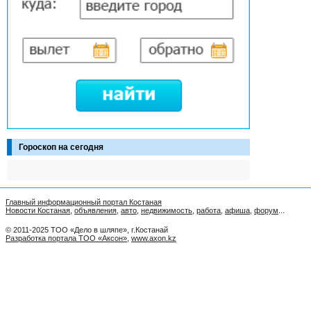
Гороскоп на сегодня
Главный информационный портал Костаная
Новости Костаная
,
объявления
,
авто
,
недвижимость
,
работа
,
афиша
,
форум
...
© 2011-2025 ТОО «Дело в шляпе», г.Костанай
Разработка портала ТОО «Аксон»
,
www.axon.kz