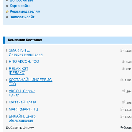
Вопрос-ответ
Карта сайта
Рекламодателям
Заказать сайт
Компании Костаная
SMARTSITE,
3448
Интернет-компания
НПО АКСОН, ТОО
540
RELAX KST
831
(РЕЛАКС)
КОСТАНАЙШИНСЕРВИС,
1181
ТОО
АКСОН, Сервис
264
Центр
Костанай Плаза
408
MART (МАРТ), ТЦ
1318
БИЛАЙН, центр
1223
обслуживания
Добавить фирму
Рубрик