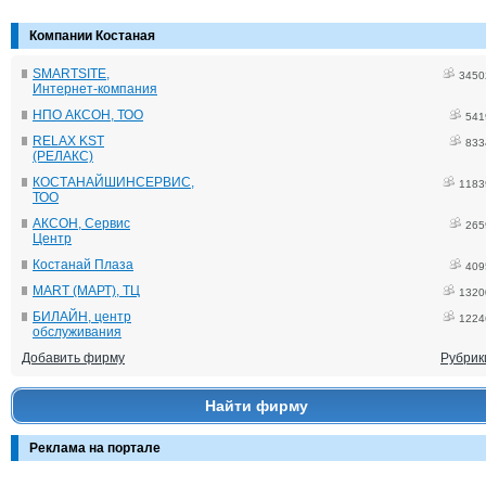
Компании Костаная
SMARTSITE,
3450
Интернет-компания
НПО АКСОН, ТОО
541
RELAX KST
833
(РЕЛАКС)
КОСТАНАЙШИНСЕРВИС,
1183
ТОО
АКСОН, Сервис
265
Центр
Костанай Плаза
409
MART (МАРТ), ТЦ
1320
БИЛАЙН, центр
1224
обслуживания
Добавить фирму
Рубрик
Найти фирму
Реклама на портале