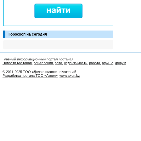
Гороскоп на сегодня
Главный информационный портал Костаная
Новости Костаная
,
объявления
,
авто
,
недвижимость
,
работа
,
афиша
,
форум
...
© 2011-2025 ТОО «Дело в шляпе», г.Костанай
Разработка портала ТОО «Аксон»
,
www.axon.kz