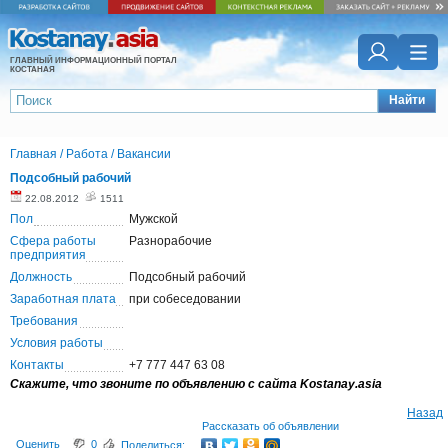
ГЛАВНЫЙ ИНФОРМАЦИОННЫЙ ПОРТАЛ
КОСТАНАЯ
Найти
Главная
/
Работа
/
Вакансии
Подсобный рабочий
22.08.2012
1511
Пол
Мужской
Сфера работы
Разнорабочие
предприятия
Должность
Подсобный рабочий
Заработная плата
при собеседовании
Требования
Условия работы
Контакты
+7 777 447 63 08
Скажите, что звоните по объявлению с сайта Kostanay.asia
Назад
Рассказать об объявлении
Оценить
0
Поделиться: