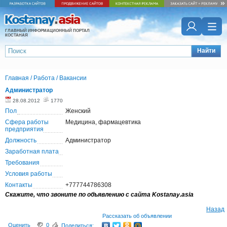
ГЛАВНЫЙ ИНФОРМАЦИОННЫЙ ПОРТАЛ
КОСТАНАЯ
Найти
Главная
/
Работа
/
Вакансии
Администратор
28.08.2012
1770
Пол
Женский
Сфера работы
Медицина, фармацевтика
предприятия
Должность
Администратор
Заработная плата
Требования
Условия работы
Контакты
+777744786308
Скажите, что звоните по объявлению с сайта Kostanay.asia
Назад
Рассказать об объявлении
Оценить
0
Поделиться: