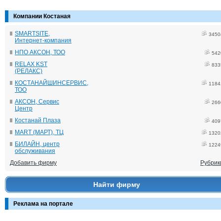
Компании Костаная
SMARTSITE,
3450
Интернет-компания
НПО АКСОН, ТОО
542
RELAX KST
833
(РЕЛАКС)
КОСТАНАЙШИНСЕРВИС,
1184
ТОО
АКСОН, Сервис
266
Центр
Костанай Плаза
409
MART (МАРТ), ТЦ
1320
БИЛАЙН, центр
1224
обслуживания
Добавить фирму
Рубрик
Найти фирму
Реклама на портале