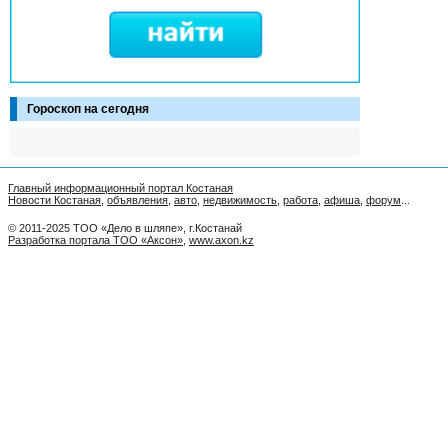
Гороскоп на сегодня
Главный информационный портал Костаная
Новости Костаная
,
объявления
,
авто
,
недвижимость
,
работа
,
афиша
,
форум
...
© 2011-2025 ТОО «Дело в шляпе», г.Костанай
Разработка портала ТОО «Аксон»
,
www.axon.kz