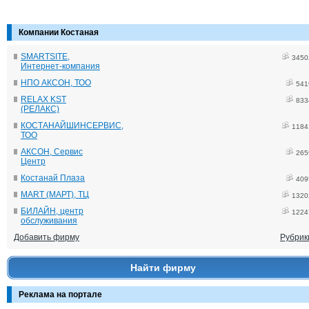
Компании Костаная
SMARTSITE,
3450
Интернет-компания
НПО АКСОН, ТОО
541
RELAX KST
833
(РЕЛАКС)
КОСТАНАЙШИНСЕРВИС,
1184
ТОО
АКСОН, Сервис
265
Центр
Костанай Плаза
409
MART (МАРТ), ТЦ
1320
БИЛАЙН, центр
1224
обслуживания
Добавить фирму
Рубрик
Найти фирму
Реклама на портале