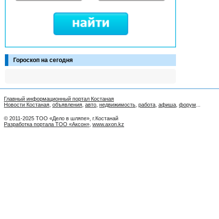
Гороскоп на сегодня
Главный информационный портал Костаная
Новости Костаная
,
объявления
,
авто
,
недвижимость
,
работа
,
афиша
,
форум
...
© 2011-2025 ТОО «Дело в шляпе», г.Костанай
Разработка портала ТОО «Аксон»
,
www.axon.kz