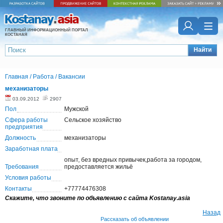
ГЛАВНЫЙ ИНФОРМАЦИОННЫЙ ПОРТАЛ
КОСТАНАЯ
Найти
Главная
/
Работа
/
Вакансии
механизаторы
03.09.2012
2907
Пол
Мужской
Сфера работы
Сельское хозяйство
предприятия
Должность
механизаторы
Заработная плата
опыт, без вредных привычек,работа за городом,
Требования
предоставляется жильё
Условия работы
Контакты
+77774476308
Скажите, что звоните по объявлению с сайта Kostanay.asia
Назад
Рассказать об объявлении