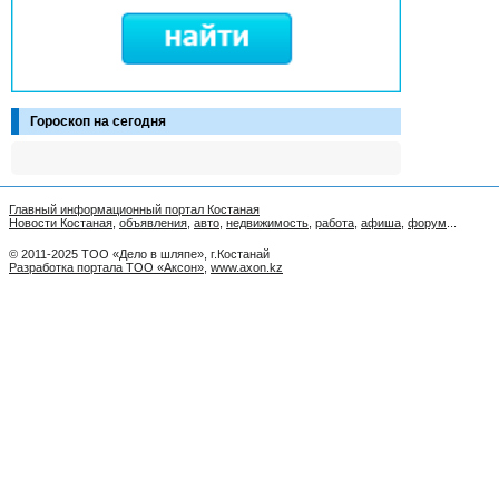
Гороскоп на сегодня
Главный информационный портал Костаная
Новости Костаная
,
объявления
,
авто
,
недвижимость
,
работа
,
афиша
,
форум
...
© 2011-2025 ТОО «Дело в шляпе», г.Костанай
Разработка портала ТОО «Аксон»
,
www.axon.kz