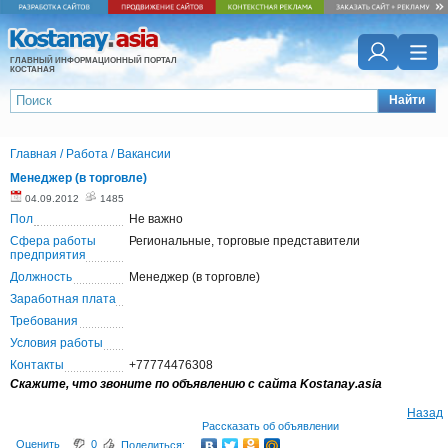
ГЛАВНЫЙ ИНФОРМАЦИОННЫЙ ПОРТАЛ
КОСТАНАЯ
Найти
Главная
/
Работа
/
Вакансии
Менеджер (в торговле)
04.09.2012
1485
Пол
Не важно
Сфера работы
Региональные, торговые представители
предприятия
Должность
Менеджер (в торговле)
Заработная плата
Требования
Условия работы
Контакты
+77774476308
Скажите, что звоните по объявлению с сайта Kostanay.asia
Назад
Рассказать об объявлении
Оценить
0
Поделиться: