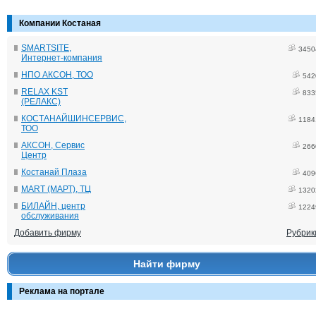
Компании Костаная
SMARTSITE,
3450
Интернет-компания
НПО АКСОН, ТОО
542
RELAX KST
833
(РЕЛАКС)
КОСТАНАЙШИНСЕРВИС,
1184
ТОО
АКСОН, Сервис
266
Центр
Костанай Плаза
409
MART (МАРТ), ТЦ
1320
БИЛАЙН, центр
1224
обслуживания
Добавить фирму
Рубрик
Найти фирму
Реклама на портале