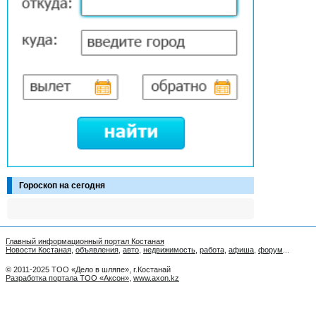
Гороскоп на сегодня
Главный информационный портал Костаная
Новости Костаная
,
объявления
,
авто
,
недвижимость
,
работа
,
афиша
,
форум
...
© 2011-2025 ТОО «Дело в шляпе», г.Костанай
Разработка портала ТОО «Аксон»
,
www.axon.kz