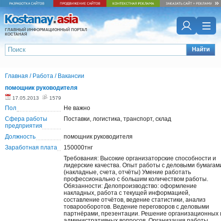
ГЛАВНЫЙ ИНФОРМАЦИОННЫЙ ПОРТАЛ
КОСТАНАЯ
Найти
Главная
/
Работа
/
Вакансии
помощник руководителя
17.05.2013
1579
Пол
Не важно
Сфера работы
Поставки, логистика, транспорт, склад
предприятия
Должность
помощник руководителя
Заработная плата
150000тнг
Требования: Высокие организаторские способности и
лидерские качества. Опыт работы с деловыми бумагам
(накладные, счета, отчёты) Умение работать
профессионально с большим количеством работы.
Обязанности: Делопроизводство: оформление
накладных, работа с текущей информацией,
составление отчётов, ведение статистики, анализ
товарооборотов. Ведение переговоров с деловыми
партнёрами, презентации. Решение организационных 
административных вопросов. Организация работы