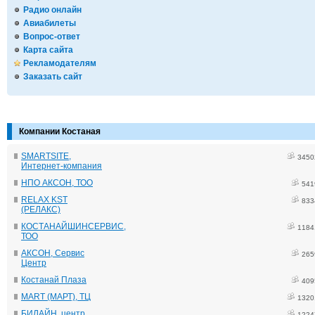
Радио онлайн
Авиабилеты
Вопрос-ответ
Карта сайта
Рекламодателям
Заказать сайт
Компании Костаная
SMARTSITE,
3450
Интернет-компания
НПО АКСОН, ТОО
541
RELAX KST
833
(РЕЛАКС)
КОСТАНАЙШИНСЕРВИС,
1184
ТОО
АКСОН, Сервис
265
Центр
Костанай Плаза
409
MART (МАРТ), ТЦ
1320
БИЛАЙН, центр
1224