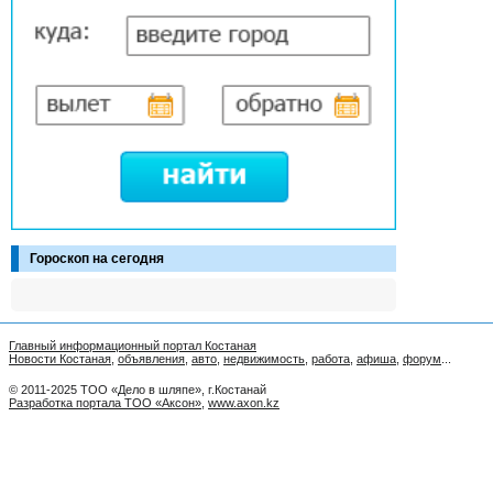
Гороскоп на сегодня
Главный информационный портал Костаная
Новости Костаная
,
объявления
,
авто
,
недвижимость
,
работа
,
афиша
,
форум
...
© 2011-2025 ТОО «Дело в шляпе», г.Костанай
Разработка портала ТОО «Аксон»
,
www.axon.kz