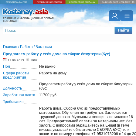
ГЛАВНЫЙ ИНФОРМАЦИОННЫЙ ПОРТАЛ
КОСТАНАЯ
Найти
Главная
/
Работа
/
Вакансии
Предлагаем работу у себя дома по сборке бижутерии (бус)
11.06.2013
1987
Пол
Не важно
Сфера работы
Работа на дому
предприятия
Предлагаем работу у себя дома по сборке бижутерии
Должность
(бус)
Заработная плата
11700 руб.
Требования
Работа дома. Сборка бус из предоставляемых
материалов. Обучения не требуется. Заключается
трудовой договор. Мужчины и женщины не моложе 16
лет. Предварительной оплаты за материалы нет, без
залога. С вопросами обращайтесь на E-mail (в теме
письма указывайте обязательно СБОРКА БУС), или
звоните по номеру телефона +7-9531078208 с 14 до 2