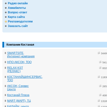
Радио онлайн
Авиабилеты
Вопрос-ответ
Карта сайта
Рекламодателям
Заказать сайт
Компании Костаная
SMARTSITE,
3449
Интернет-компания
НПО АКСОН, ТОО
541
RELAX KST
832
(РЕЛАКС)
КОСТАНАЙШИНСЕРВИС,
1183
ТОО
АКСОН, Сервис
265
Центр
Костанай Плаза
408
MART (МАРТ), ТЦ
1318
БИЛАЙН, центр
1223