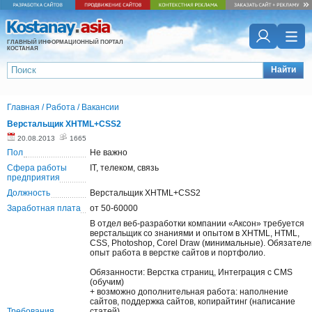
ГЛАВНЫЙ ИНФОРМАЦИОННЫЙ ПОРТАЛ
КОСТАНАЯ
Найти
Главная
/
Работа
/
Вакансии
Верстальщик XHTML+CSS2
20.08.2013
1665
Пол
Не важно
Сфера работы
IT, телеком, связь
предприятия
Должность
Верстальщик XHTML+CSS2
Заработная плата
от 50-60000
В отдел веб-разработки компании «Aксон» требуется
верстальщик со знаниями и опытом в XHTML, HTML,
CSS, Photoshop, Corel Draw (минимальные). Обязателе
опыт работа в верстке сайтов и портфолио.
Обязанности: Верстка страниц, Интеграция с CMS
(обучим)
+ возможно дополнительная работа: наполнение
сайтов, поддержка сайтов, копирайтинг (написание
Требования
статей)