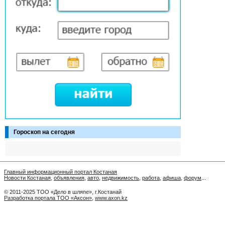
Гороскоп на сегодня
Главный информационный портал Костаная
Новости Костаная
,
объявления
,
авто
,
недвижимость
,
работа
,
афиша
,
форум
...
© 2011-2025 ТОО «Дело в шляпе», г.Костанай
Разработка портала ТОО «Аксон»
,
www.axon.kz