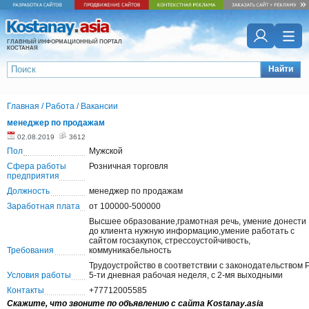
ГЛАВНЫЙ ИНФОРМАЦИОННЫЙ ПОРТАЛ
КОСТАНАЯ
Найти
Главная
/
Работа
/
Вакансии
менеджер по продажам
02.08.2019
3612
Пол
Мужской
Сфера работы
Розничная торговля
предприятия
Должность
менеджер по продажам
Заработная плата
от 100000-500000
Высшее образование,грамотная речь, умение донести
до клиента нужную информацию,умение работать с
сайтом госзакупок, стрессоустойчивость,
Требования
коммуникабельность
Трудоустройство в соответствии с законодательством 
Условия работы
5-ти дневная рабочая неделя, с 2-мя выходными
Контакты
+77712005585
Скажите, что звоните по объявлению с сайта Kostanay.asia