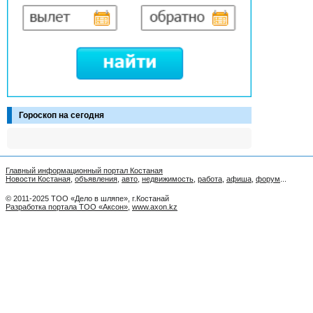
Гороскоп на сегодня
Главный информационный портал Костаная
Новости Костаная
,
объявления
,
авто
,
недвижимость
,
работа
,
афиша
,
форум
...
© 2011-2025 ТОО «Дело в шляпе», г.Костанай
Разработка портала ТОО «Аксон»
,
www.axon.kz