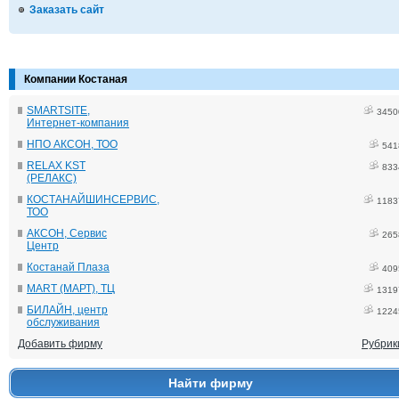
Заказать сайт
Компании Костаная
SMARTSITE,
3450
Интернет-компания
НПО АКСОН, ТОО
541
RELAX KST
833
(РЕЛАКС)
КОСТАНАЙШИНСЕРВИС,
1183
ТОО
АКСОН, Сервис
265
Центр
Костанай Плаза
409
MART (МАРТ), ТЦ
1319
БИЛАЙН, центр
1224
обслуживания
Добавить фирму
Рубрик
Найти фирму