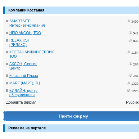
Компании Костаная
SMARTSITE,
3450
Интернет-компания
НПО АКСОН, ТОО
542
RELAX KST
833
(РЕЛАКС)
КОСТАНАЙШИНСЕРВИС,
1184
ТОО
АКСОН, Сервис
266
Центр
Костанай Плаза
409
MART (МАРТ), ТЦ
1320
БИЛАЙН, центр
1225
обслуживания
Добавить фирму
Рубрик
Найти фирму
Реклама на портале