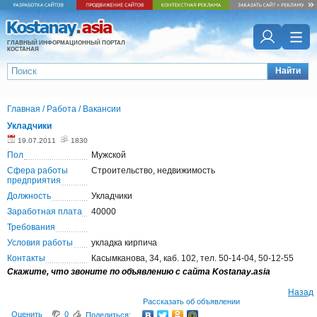
ГЛАВНЫЙ ИНФОРМАЦИОННЫЙ ПОРТАЛ
КОСТАНАЯ
Найти
Главная
/
Работа
/
Вакансии
Укладчики
19.07.2011
1830
Пол
Мужской
Сфера работы
Строительство, недвижимость
предприятия
Должность
Укладчики
Заработная плата
40000
Требования
Условия работы
укладка кирпича
Контакты
Касымканова, 34, каб. 102, тел. 50-14-04, 50-12-55
Скажите, что звоните по объявлению с сайта Kostanay.asia
Назад
Рассказать об объявлении
Оценить
0
Поделиться: