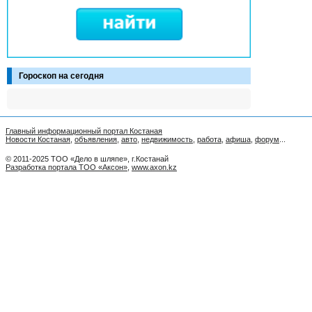
Гороскоп на сегодня
Главный информационный портал Костаная
Новости Костаная
,
объявления
,
авто
,
недвижимость
,
работа
,
афиша
,
форум
...
© 2011-2025 ТОО «Дело в шляпе», г.Костанай
Разработка портала ТОО «Аксон»
,
www.axon.kz