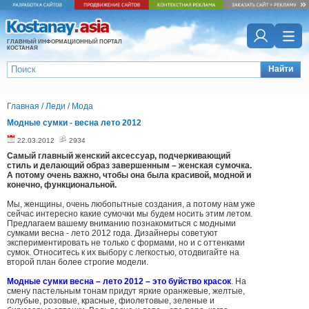
ГЛАВНЫЙ ИНФОРМАЦИОННЫЙ ПОРТАЛ
КОСТАНАЯ
Найти
Главная
/
Леди
/
Мода
Модные сумки - весна лето 2012
22.03.2012
2934
Самый главный женский аксессуар, подчеркивающий
стиль и делающий образ завершенным – женская сумочка.
А потому очень важно, чтобы она была красивой, модной и
конечно, функциональной.
Мы, женщины, очень любопытные создания, а потому нам уже
сейчас интересно какие сумочки мы будем носить этим летом.
Предлагаем вашему вниманию познакомиться с модными
сумками весна - лето 2012 года. Дизайнеры советуют
экспериментировать не только с формами, но и с оттенками
сумок. Относитесь к их выбору с легкостью, отодвигайте на
второй план более строгие модели.
Модные сумки весна – лето 2012 – это буйство красок
. На
смену пастельным тонам придут яркие оранжевые, желтые,
голубые, розовые, красные, фиолетовые, зеленые и