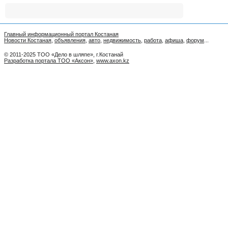
Главный информационный портал Костаная
Новости Костаная
,
объявления
,
авто
,
недвижимость
,
работа
,
афиша
,
форум
...
© 2011-2025 ТОО «Дело в шляпе», г.Костанай
Разработка портала ТОО «Аксон»
,
www.axon.kz