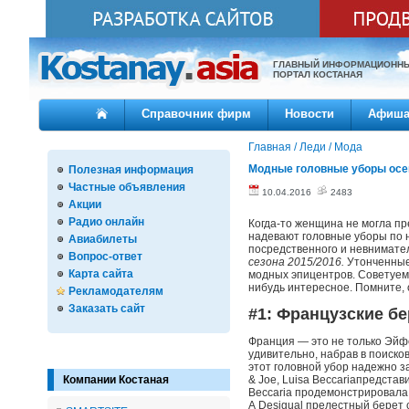
ГЛАВНЫЙ ИНФОРМАЦИОНН
ПОРТАЛ КОСТАНАЯ
Справочник фирм
Новости
Афиш
Главная
/
Леди
/
Мода
Модные головные уборы осен
Полезная информация
Частные объявления
10.04.2016
2483
Акции
Радио онлайн
Когда-то женщина не могла пр
надевают головные уборы по н
Авиабилеты
посредственного и невнимател
Вопрос-ответ
сезона 2015/2016.
Утонченные
Карта сайта
модных эпицентров. Советуем
нибудь интересное. Помните, 
Рекламодателям
Заказать сайт
#1: Французские б
Франция — это не только Эйф
удивительно, набрав в поиско
этот головной убор надежно з
Компании Костаная
& Joe, Luisa Beccariaпредстав
Beccaria продемонстрировала
А Desigual прелестный берет 