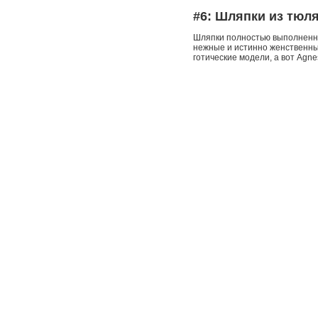
#6: Шляпки из тюля
Шляпки полностью выполненны
нежные и истинно женственные
готические модели, а вот Agn