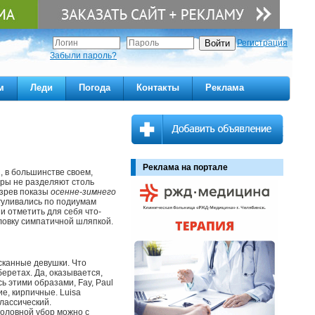
Регистрация
Забыли пароль?
м
Леди
Погода
Контакты
Реклама
Реклама на портале
, в большинстве своем,
еры не разделяют столь
езрев показы
осенне-зимнего
гуливались по подиумам
 отметить для себя что-
ловку симпатичной шляпкой.
сканные девушки. Что
еретах. Да, оказывается,
 этими образами, Fay, Paul
ие, кирпичные. Luisa
лассический.
головной убор можно с