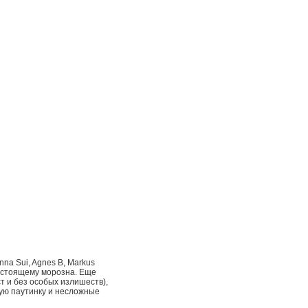
na Sui, Agnes B, Markus
-настоящему морозна. Еще
т и без особых излишеств),
кую паутинку и несложные