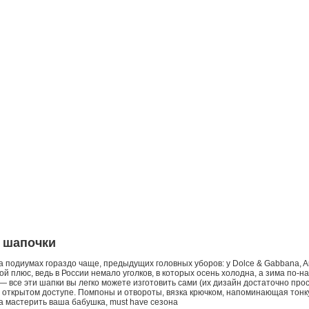
 шапочки
 подиумах гораздо чаще, предыдущих головных уборов: у Dolce & Gabbana, An
шой плюс, ведь в России немало уголков, в которых осень холодна, а зима по
 все эти шапки вы легко можете изготовить сами (их дизайн достаточно прос
в открытом доступе. Помпоны и отвороты, вязка крючком, напоминающая тон
ла мастерить ваша бабушка, must have сезона