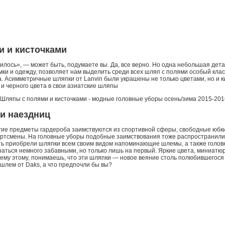
и и кисточками
илось», — может быть, подумаете вы. Да, все верно. Но одна небольшая дета
мки и одежду, позволяет нам выделить среди всех шляп с полями особый класс
а. Асимметричные шляпки от Lanvin были украшены не только цветами, но и к
 и черного цвета в свои азиатские шляпы
и наездниц
гие предметы гардероба заимствуются из спортивной сферы, свободные юбки
портсмены. На головные уборы подобные заимствования тоже распространили
ть приобрели шляпки всем своим видом напоминающие шлемы, а также голов
азаться немного забавными, но только лишь на первый. Яркие цвета, миниатю
сему этому, понимаешь, что эти шляпки — новое веяние столь полюбившегося
шлем от Daks, а что предпочли бы вы?