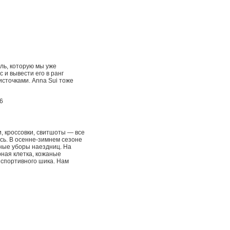
ль, которую мы уже
 и вывести его в ранг
источками. Anna Sui тоже
, кроссовки, свитшоты — все
сь. В осенне-зимнем сезоне
ные уборы наездниц. На
рная клетка, кожаные
 спортивного шика. Нам