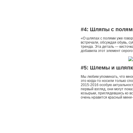
#4: Шляпы с полям
«О шляпах с полями уже говор
встречали, обсуждая обувь, су
тренда. Эта деталь — кисточк
добавила этот элемент серого
#5: Шлемы и шляпк
Мы любим упоминать, что мно
это когда-то носили только с
2015-2016 особую актуальнос
первый взгляд, они могут пок
козырьки, приглядевшись ко в
очень нравится красный мини-