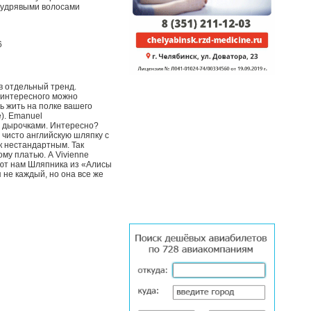
 кудрявыми волосами
в отдельный тренд.
о интересного можно
ь жить на полке вашего
е). Emanuel
с дырочками. Интересно?
 чисто английскую шляпку с
к нестандартным. Так
му платью. А Vivienne
ают нам Шляпника из «Алисы
не каждый, но она все же