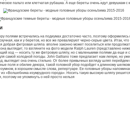
ическое пальто или клетчатая рубашка. А еще береты очень идут девушкам с
и
ру полями встречались на подиумах достаточно часто, поэтому оформились 
кучная, как и у беретов, но все же превалируют черно-серые цвета. Итак, чт
рая добрая фетровая шляпа вполне законно может поселиться или продолжат
 она выглядит, то взгляните на фото модели Ralph Lauren (представлено ниж
щий ход — носить ту же фетровую шляпу, но с маленькими полями да еще и 
ля самой холодной погоды. John Galliano тоже предлагает нам легкую, но уже
яд, выглядит она очень стильно. От более привычных взгляду шляп перейдем 
ные поля и обилие декора, такой головной убор подойдет к длинному шелково
безумном, в хорошем смысле слова, репертуаре. Ее головные уборы напомин
 из «Волшебника изумрудного города». Носить такую высокую шляпу решится 
я, поэтому не упомянуть о ней просто нельзя