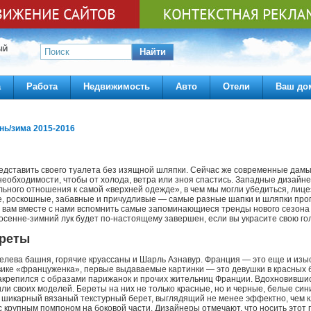
ЫЙ
Найти
а
Работа
Недвижимость
Авто
Отели
Ваш до
ь/зима 2015-2016
едставить своего туалета без изящной шляпки. Сейчас же современные дамы
еобходимости, чтобы от холода, ветра или зноя спастись. Западные дизайн
ьного отношения к самой «верхней одежде», в чем мы могли убедиться, лиц
, роскошные, забавные и причудливые — самые разные шапки и шляпки про
 вам вместе с нами вспомнить самые запоминающиеся тренды нового сезона и
осенне-зимний лук будет по-настоящему завершен, если вы украсите свою го
ереты
елева башня, горячие круассаны и Шарль Азнавур. Франция — это еще и изы
вике «француженка», первые выдаваемые картинки — это девушки в красных б
акрепился с образами парижанок и прочих жительниц Франции. Вдохновившись
или своих моделей. Береты на них не только красные, но и черные, белые син
 шикарный вязаный текстурный берет, выглядящий не менее эффектно, чем к
с крупным помпоном на боковой части. Дизайнеры отмечают, что носить этот 