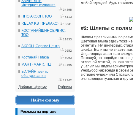
SMARTSITE,
любой одеждой, будь то класс
Интернет-компания
34498
НПО АКСОН, ТОО
5413
RELAX KST (РЕЛАКС)
8331
#2: Шляпы с полям
КОСТАНАЙШИНСЕРВИС,
ТОО
Шляпы с различными по разме
11833
Цветовая гамма здесь тоже нес
отметить. Ну, во-первых, ста
АКСОН, Сервис Центр
шкафа. Если вы не знаете, как
2652
Ungaroпредлагает нам следую
Костанай Плаза
Пожалуй, но подойдет это не д
4093
атласной лентой, на наш взгл
MART (МАРТ), ТЦ
13195
у Lanvin мы видим асимметрич
Westwood как всегда в своем 
БИЛАЙН, центр
в стране чудес» или Страшилу
обслуживания
очень концептуальная и крута
12242
Добавить фирму
Рубрики
Найти фирму
Реклама на портале