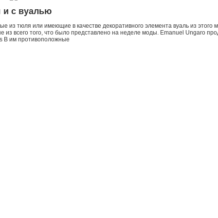
 и с вуалью
е из тюля или имеющие в качестве декоративного элемента вуаль из этого 
 из всего того, что было представлено на неделе моды. Emanuel Ungaro пр
es B им противоположные