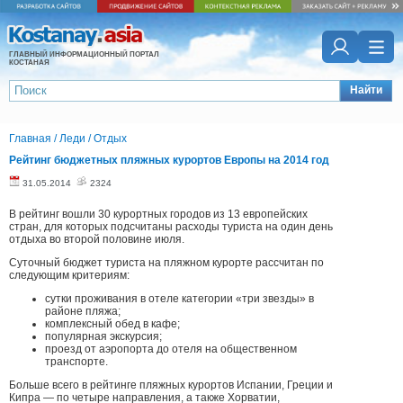
ГЛАВНЫЙ ИНФОРМАЦИОННЫЙ ПОРТАЛ
КОСТАНАЯ
Найти
Главная
/
Леди
/
Отдых
Рейтинг бюджетных пляжных курортов Европы на 2014 год
31.05.2014
2324
В рейтинг вошли 30 курортных городов из 13 европейских
стран, для которых подсчитаны расходы туриста на один день
отдыха во второй половине июля.
Суточный бюджет туриста на пляжном курорте рассчитан по
следующим критериям:
сутки проживания в отеле категории «три звезды» в
районе пляжа;
комплексный обед в кафе;
популярная экскурсия;
проезд от аэропорта до отеля на общественном
транспорте.
Больше всего в рейтинге пляжных курортов Испании, Греции и
Кипра — по четыре направления, а также Хорватии,