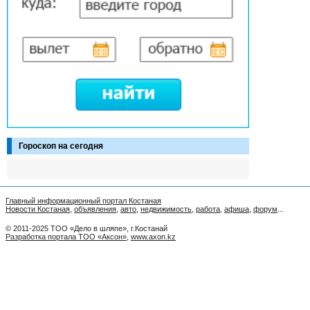
Гороскоп на сегодня
Главный информационный портал Костаная
Новости Костаная
,
объявления
,
авто
,
недвижимость
,
работа
,
афиша
,
форум
...
© 2011-2025 ТОО «Дело в шляпе», г.Костанай
Разработка портала ТОО «Аксон»
,
www.axon.kz