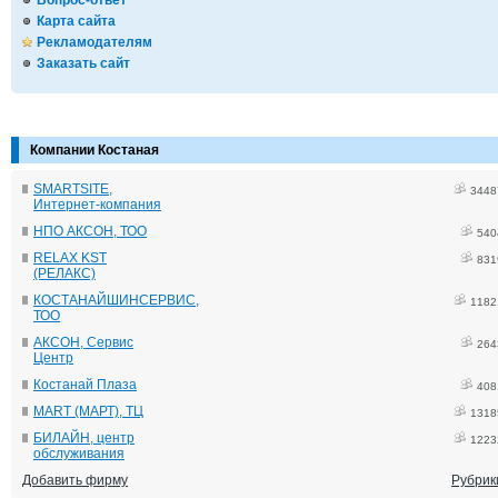
Вопрос-ответ
Карта сайта
Рекламодателям
Заказать сайт
Компании Костаная
SMARTSITE,
3448
Интернет-компания
НПО АКСОН, ТОО
540
RELAX KST
831
(РЕЛАКС)
КОСТАНАЙШИНСЕРВИС,
1182
ТОО
АКСОН, Сервис
264
Центр
Костанай Плаза
408
MART (МАРТ), ТЦ
1318
БИЛАЙН, центр
1223
обслуживания
Добавить фирму
Рубрик