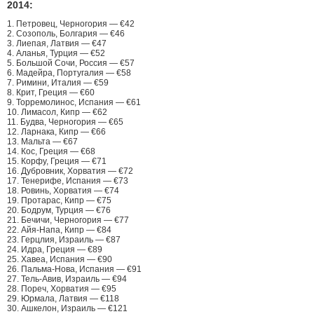
2014:
1. Петровец, Черногория — €42
2. Созополь, Болгария — €46
3. Лиепая, Латвия — €47
4. Аланья, Турция — €52
5. Большой Сочи, Россия — €57
6. Мадейра, Португалия — €58
7. Римини, Италия — €59
8. Крит, Греция — €60
9. Торремолинос, Испания — €61
10. Лимасол, Кипр — €62
11. Будва, Черногория — €65
12. Ларнака, Кипр — €66
13. Мальта — €67
14. Кос, Греция — €68
15. Корфу, Греция — €71
16. Дубровник, Хорватия — €72
17. Тенерифе, Испания — €73
18. Ровинь, Хорватия — €74
19. Протарас, Кипр — €75
20. Бодрум, Турция — €76
21. Бечичи, Черногория — €77
22. Айя-Напа, Кипр — €84
23. Герцлия, Израиль — €87
24. Идра, Греция — €89
25. Хавеа, Испания — €90
26. Пальма-Нова, Испания — €91
27. Тель-Авив, Израиль — €94
28. Пореч, Хорватия — €95
29. Юрмала, Латвия — €118
30. Ашкелон, Израиль — €121