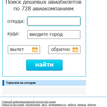
Гороскоп на сегодня
Главный информационный портал Костаная
Новости Костаная
,
объявления
,
авто
,
недвижимость
,
работа
,
афиша
,
форум
...