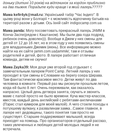
доньку (дитині 10 років) на відпочинок за кордон приблизно
на два тыжня. Порадьте куди краще і в який лагерь?????
Мама kefir4yk@mail.ru:
Український табір "Час Індиго". В
цьому році вони у Болгарії + є можливість відпочинку батьків на
території разом з дітьми. Ось їхній сайт indigocamp.com.ua
Мама panda:
Могу посоветовать прекрасный лагерь JAMM в
Конча-Заспе(рядом с Каштаном). Мы были два года подряд,
ребенок очень доволен))). Вообще в Джем у них смены для
детей от 12 до 16 лет, но в этом году у них появились смены
для младшеньких Джемик (июнь). Все информацию можно
найти на их сайте jamm.com.ua/jammik/, там и отзывы
родителей и детей, фото. В лагере работает отличная
команда, детям не скучно!
Мама Zayka39:
Моя доця уже второй год отдыхает с
замечательным лагерем Point Camp. Летний лагерь у них
проходит в три смены в Словакии на берегу озера Ширава.
Там фантастически красивое место. Детки живут по два
человека в комнате. Первый раз мы рискнули прошлым летом,
когда ей было 8 лет. Очень переживали, как оказалось
напрасно. Целый день детвора занята, скучать и звонить
маме с папой просто не было времени. Куча мастер-классов,
квестов, каждый день английский с ребятами-англичанами
(Пэрис стал кумиром для моей малой). А чего стоили походы к
потухшему вулкану, к развалинам замка...Самое главное, в
лагере нет дедовщины, такого понятия там просто не
существует. Старшие поддерживают малышей, всегда
приходят на помощь. Про организаторов отдельный рассказ,
таких увлеченных и любящих детей молодых людей я не
встречала.