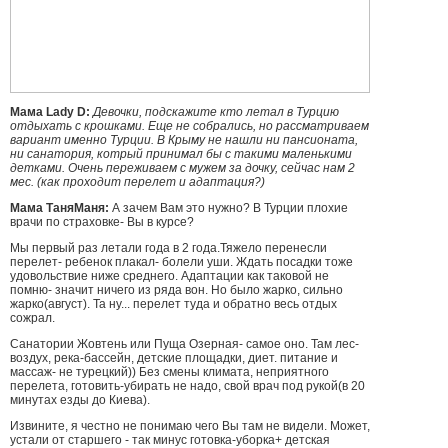
Мама Lady D:
Девочки, подскажите кто летал в Турцию
отдыхать с крошками. Еще не собрались, но рассматриваем
вариант именно Турции. В Крыму не нашли ни пансионата,
ни санатория, котрый принимал бы с такими маленькими
детками. Очень переживаем с мужем за дочку, сейчас нам 2
мес. (как проходит перелет и адаптация?)
Мама ТаняМаня:
А зачем Вам это нужно? В Турции плохие
врачи по страховке- Вы в курсе?
Мы первый раз летали года в 2 года.Тяжело перенесли
перелет- ребенок плакал- болели уши. Ждать посадки тоже
удовольствие ниже среднего. Адаптации как таковой не
помню- значит ничего из ряда вон. Но было жарко, сильно
жарко(август). Та ну... перелет туда и обратно весь отдых
сожрал.
Санатории Жовтень или Пуща Озерная- самое оно. Там лес-
воздух, река-бассейн, детские площадки, диет. питание и
массаж- не турецкий)) Без смены климата, неприятного
перелета, готовить-убирать не надо, свой врач под рукой(в 20
минутах езды до Киева).
Извините, я честно не понимаю чего Вы там не видели. Может,
устали от старшего - так минус готовка-уборка+ детская