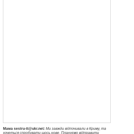
Мама sestru-tt@ukr.net
:
Ми завжди відпочивали в Криму, та
хочеться спробувати щось нове. Плануємо відправити