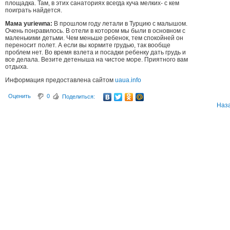
площадка. Там, в этих санаториях всегда куча мелких- с кем
поиграть найдется.
Мама yuriewna:
В прошлом году летали в Турцию с малышом.
Очень понравилось. В отели в котором мы были в основном с
маленькими детьми. Чем меньше ребенок, тем спокойней он
переносит полет. А если вы кормите грудью, так вообще
проблем нет. Во время взлета и посадки ребенку дать грудь и
все делала. Везите детеныша на чистое море. Приятного вам
отдыха.
Информация предоставлена сайтом
uaua.info
Оценить
0
Поделиться:
Наз