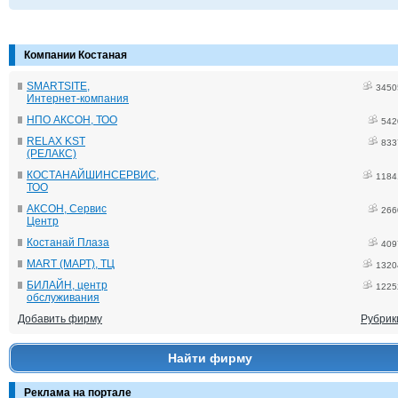
Компании Костаная
SMARTSITE,
3450
Интернет-компания
НПО АКСОН, ТОО
542
RELAX KST
833
(РЕЛАКС)
КОСТАНАЙШИНСЕРВИС,
1184
ТОО
АКСОН, Сервис
266
Центр
Костанай Плаза
409
MART (МАРТ), ТЦ
1320
БИЛАЙН, центр
1225
обслуживания
Добавить фирму
Рубрик
Найти фирму
Реклама на портале