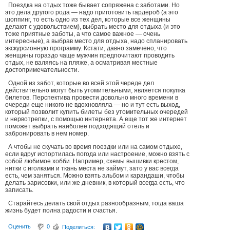
Поездка на отдых тоже бывает сопряжена с заботами. Но
это дела другого рода — надо приготовить гардероб (а это
шоппинг, то есть одно из тех дел, которые все женщины
делают с удовольствием), выбрать место для отдыха (и это
тоже приятные заботы, а что самое важное — очень
интересные), а выбрав место для отдыха, надо спланировать
экскурсионную программу. Кстати, давно замечено, что
женщины гораздо чаще мужчин предпочитают проводить
отдых, не валяясь на пляже, а осматривая местные
достопримечательности.
Одной из забот, которые во всей этой череде дел
действительно могут быть утомительными, является покупка
билетов. Перспектива провести довольно много времени в
очереди еще никого не вдохновляла — но и тут есть выход,
который позволит купить билеты без утомительных очередей
и нервотрепки, с помощью интернета. А еще тот же интернет
поможет выбрать наиболее подходящий отель и
забронировать в нем номер.
А чтобы не скучать во время поездки или на самом отдыхе,
если вдруг испортилась погода или настроение, можно взять с
собой любимое хобби. Например, схемы вышивки крестом,
нитки с иголками и ткань места не займут, зато у вас всегда
есть, чем заняться. Можно взять альбом и карандаши, чтобы
делать зарисовки, или же дневник, в который всегда есть, что
записать.
Старайтесь делать свой отдых разнообразным, тогда ваша
жизнь будет полна радости и счастья.
Оценить
0
Поделиться: