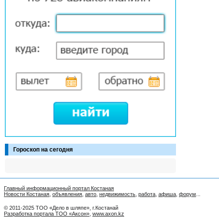
Гороскоп на сегодня
Главный информационный портал Костаная
Новости Костаная
,
объявления
,
авто
,
недвижимость
,
работа
,
афиша
,
форум
...
© 2011-2025 ТОО «Дело в шляпе», г.Костанай
Разработка портала ТОО «Аксон»
,
www.axon.kz