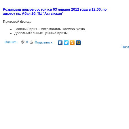
Розыгрыш призов состоится 03 января 2012 года в 12:00, по
адресу пр. Абая 1б, ТЦ "Астыкжан"
Призовой фонд:
Главный приз – Автомобиль Daewoo Nexia.
Дополнительные ценные призы
Оценить
0
Поделиться:
Наз