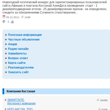
Новогодний поэтический конкурс для зарегистрированных пользователей
сайта Афишко и портала Костанай АзияДата проведения: старт - 1
декабряподведение итогов - 25 декабрявручение призов - не определено,
следите за обновлениями.Сочините стихотворение...
05.12.2011
1428
-1
Полезная информация
Частные объявления
Акции
Радио онлайн
Авиабилеты
Вопрос-ответ
Карта сайта
Рекламодателям
Заказать сайт
Компании Костаная
SMARTSITE,
34488
Интернет-компания
НПО АКСОН, ТОО
5406