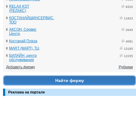
RELAX KST
8320
(РЕЛАКС)
КОСТАНАЙШИНСЕРВИС,
11823
ТОО
АКСОН, Сервис
2645
Центр
Костанай Плаза
4081
MART (МАРТ), ТЦ
13185
БИЛАЙН, центр
12235
обслуживания
Добавить фирму
Рубрики
Найти фирму
Реклама на портале