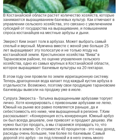
В Костанайской области растет количество хозяйств, которые
занимаются выращиванием бахчевых культур. Как отмечают в
управлении сельского хозяйства, это связано с увеличением
субсидий от государства на выращивание, и повышением
спроса костанайцев на местные арбузы и дыни.
Эверест Ким знает толк в арбузах. Может выбрать самый
спелый и вкусный. Мужчина вместе с женой уже больше 25
лет выращивают эту полосатую и не только ягоду на
костанайской земле. Крестьянское хозяйства "Вива" в
Тарановском районе, по оценке управления сельского
хозяйства, одно из самых крупных в Костанайской области,
которое выращивает бахчевые культуры на 20 гектарах.
В этом году они провели по земле ирригационную систему.
Теперь драгоценная вода капает под каждый кустик арбуза в
отдельности. Возможно, поэтому свои продукцию тарановские
бахчеводы вывезли на продажу уже в июле.
Супруга Эвереста - Татьяна выращенными арбузами торгует
лично. Хотя конкурировать с привозными арбузами не легко.
Южный на рынке все равно появляется раньше, да и
себестоимость его ниже, чем выращенный в регионе. Т.Ким
рассказывает: «Конкуренция есть конкуренция. Южный арбуз
он был всегда дешевле, они привозят и продают дешево. Им
нужно быстро продать, а мы стараемся оправдать то, что
вложили в землю. От стоимости 40 процентов - это наш доход,
расходы очень большие, тем более по бахчевым. Самый
дорогой это арбуз - он под пленкой и в него очень много