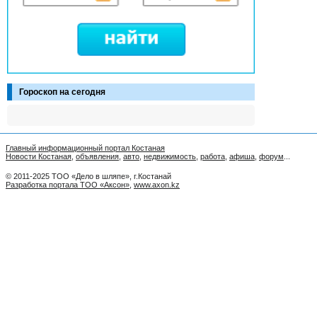
Гороскоп на сегодня
Главный информационный портал Костаная
Новости Костаная
,
объявления
,
авто
,
недвижимость
,
работа
,
афиша
,
форум
...
© 2011-2025 ТОО «Дело в шляпе», г.Костанай
Разработка портала ТОО «Аксон»
,
www.axon.kz