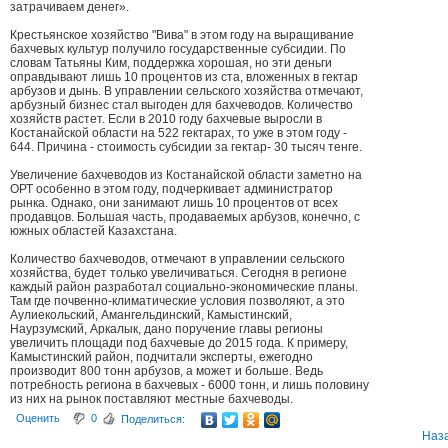
затрачиваем денег».
Крестьянское хозяйство "Вива" в этом году на выращивание
бахчевых культур получило государственные субсидии. По
словам Татьяны Ким, поддержка хорошая, но эти деньги
оправдывают лишь 10 процентов из ста, вложенных в гектар
арбузов и дынь. В управлении сельского хозяйства отмечают,
арбузный бизнес стал выгоден для бахчеводов. Количество
хозяйств растет. Если в 2010 году бахчевые выросли в
Костанайской области на 522 гектарах, то уже в этом году -
644. Причина - стоимость субсидии за гектар- 30 тысяч тенге.
Увеличение бахчеводов из Костанайской области заметно на
ОРТ особенно в этом году, подчеркивает администратор
рынка. Однако, они занимают лишь 10 процентов от всех
продавцов. Большая часть, продаваемых арбузов, конечно, с
южных областей Казахстана.
Количество бахчеводов, отмечают в управлении сельского
хозяйства, будет только увеличиваться. Сегодня в регионе
каждый район разработал социально-экономические планы.
Там где почвенно-климатические условия позволяют, а это
Аулиекольский, Амангельдинский, Камыстинский,
Наурзумский, Аркалык, дано поручение главы регионы
увеличить площади под бахчевые до 2015 года. К примеру,
Камыстинский район, подчитали эксперты, ежегодно
производит 800 тонн арбузов, а может и больше. Ведь
потребность региона в бахчевых - 6000 тонн, и лишь половину
из них на рынок поставляют местные бахчеводы.
Оценить
0
Поделиться:
Наз