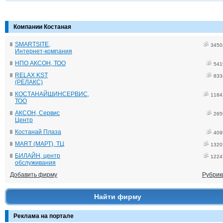
Компании Костаная
SMARTSITE,
3450
Интернет-компания
НПО АКСОН, ТОО
541
RELAX KST
833
(РЕЛАКС)
КОСТАНАЙШИНСЕРВИС,
1184
ТОО
АКСОН, Сервис
265
Центр
Костанай Плаза
409
MART (МАРТ), ТЦ
1320
БИЛАЙН, центр
1224
обслуживания
Добавить фирму
Рубрик
Найти фирму
Реклама на портале