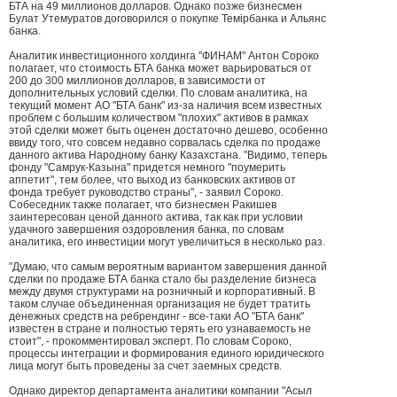
БТА на 49 миллионов долларов. Однако позже бизнесмен
Булат Утемуратов договорился о покупке Темiрбанка и Альянс
банка.
Аналитик инвестиционного холдинга "ФИНАМ" Антон Сороко
полагает, что стоимость БТА банка может варьироваться от
200 до 300 миллионов долларов, в зависимости от
дополнительных условий сделки. По словам аналитика, на
текущий момент АО "БТА банк" из-за наличия всем известных
проблем с большим количеством "плохих" активов в рамках
этой сделки может быть оценен достаточно дешево, особенно
ввиду того, что совсем недавно сорвалась сделка по продаже
данного актива Народному банку Казахстана. "Видимо, теперь
фонду "Самрук-Казына" придется немного "поумерить
аппетит", тем более, что выход из банковских активов от
фонда требует руководство страны", - заявил Сороко.
Собеседник также полагает, что бизнесмен Ракишев
заинтересован ценой данного актива, так как при условии
удачного завершения оздоровления банка, по словам
аналитика, его инвестиции могут увеличиться в несколько раз.
"Думаю, что самым вероятным вариантом завершения данной
сделки по продаже БТА банка стало бы разделение бизнеса
между двумя структурами на розничный и корпоративный. В
таком случае объединенная организация не будет тратить
денежных средств на ребрендинг - все-таки АО "БТА банк"
известен в стране и полностью терять его узнаваемость не
стоит", - прокомментировал эксперт. По словам Сороко,
процессы интеграции и формирования единого юридического
лица могут быть проведены за счет заемных средств.
Однако директор департамента аналитики компании "Асыл