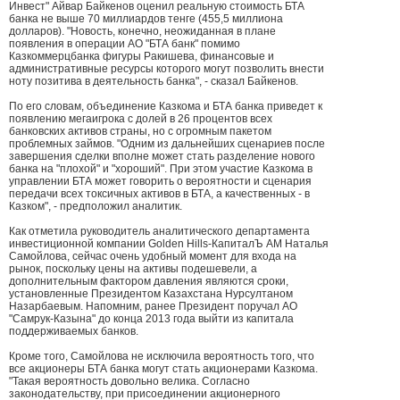
Инвест" Айвар Байкенов оценил реальную стоимость БТА
банка не выше 70 миллиардов тенге (455,5 миллиона
долларов). "Новость, конечно, неожиданная в плане
появления в операции АО "БТА банк" помимо
Казкоммерцбанка фигуры Ракишева, финансовые и
административные ресурсы которого могут позволить внести
ноту позитива в деятельность банка", - сказал Байкенов.
По его словам, объединение Казкома и БТА банка приведет к
появлению мегаигрока с долей в 26 процентов всех
банковских активов страны, но с огромным пакетом
проблемных займов. "Одним из дальнейших сценариев после
завершения сделки вполне может стать разделение нового
банка на "плохой" и "хороший". При этом участие Казкома в
управлении БТА может говорить о вероятности и сценария
передачи всех токсичных активов в БТА, а качественных - в
Казком", - предположил аналитик.
Как отметила руководитель аналитического департамента
инвестиционной компании Golden Hills-КапиталЪ АМ Наталья
Самойлова, сейчас очень удобный момент для входа на
рынок, поскольку цены на активы подешевели, а
дополнительным фактором давления являются сроки,
установленные Президентом Казахстана Нурсултаном
Назарбаевым. Напомним, ранее Президент поручал АО
"Самрук-Казына" до конца 2013 года выйти из капитала
поддерживаемых банков.
Кроме того, Самойлова не исключила вероятность того, что
все акционеры БТА банка могут стать акционерами Казкома.
"Такая вероятность довольно велика. Согласно
законодательству, при присоединении акционерного