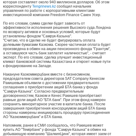
которая составляет около 940 миллионов долларов. Об этом
корреспонденту
Tengrinews.kz
сообщил начальник
управления по работе с корпоративными клиентами
инвестиционной компании Freedom Finance Сакен Усер.
По его словам, сумма сделки будет зависеть от
эффективности исполнения решения Высокого суда Лондона
по возврату активов и основных условий, которые будут
установлены фондом "Самрук-Казына".
"Считаю, что в сделке не будет фигурировать оплата
долевыми бумагами Казкома. Скорее частичная оплата будет
произведена в обмен на акции пенсионного фонда "Грантум",
а оставшуюся часть банк заплатит наличностью", - считает
эксперт. По его словам, сделка улучшит инвестиционный
климат банковской системы Казахстана и откроет новые пути
к фондированию на Западе.
Накануне Казкоммерцбанк вместе с бизнесменом,
председателем совета директоров SAT Company Кенесом
Ракишевым объявили о достижении предварительного
соглашения о приобретении акций БТА банка у фонда
"Самрук-Казына". Согласно предварительным
договоренностям, Казком и Кенес Ракишев приобретают
равные доли акций АО "БТА банк". При этом фонд намерен
сохранить миноритарное участие в капитале банка. После
завершения приобретения консорциумом акций БТА банка
стороны намерены инициировать процедуру присоединения
АО "Казкоммерцбанк" и БТА банка.
Напомним, ранее в СМИ сообщалось, что Ракишев может
купить АО "Темiрбанк" у фонда "Самрук-Казына" в обмен на
добывающую компанию "ШалкияЦинк", которая имеет заем от