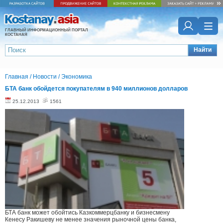
ГЛАВНЫЙ ИНФОРМАЦИОННЫЙ ПОРТАЛ
КОСТАНАЯ
Найти
Главная
/
Новости
/
Экономика
БТА банк обойдется покупателям в 940 миллионов долларов
25.12.2013
1561
БТА банк может обойтись Казкоммерцбанку и бизнесмену
Кенесу Ракишеву не менее значения рыночной цены банка,