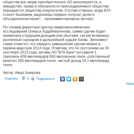
общества все акции приобретенного АО аннулируются, а
имущество, права и обязанности присоединяемого общества
передаются обществу-покупателю. Соответственно, когда БТА
станет Казкомом, акционеры первого получат долю в
объединенном банке", - прокомментировала эксперт.
По словам директора Центра макроэкономических
исследований Олжаса Худайбергенова, сумма сделки будет
привязана к будущим доходам или убыткам, так как возможны
различные сценарии в дальнейшей судьбе банка. Экономист
также отметил, что ожидать завершения сделки можно в
первом квартале 2014 года. Отметим, что по состоянию на 30
сентября 2013 года, активы АО "БТА банк" составили 1
триллион 608 миллиардов 500 миллионов тенге, собственный
капитал 296 миллиардов тенге, чистый доход 24,1 миллиарда
тенге.
Автор: Ажар Аширова
Оценить
0
Поделиться:
Наз