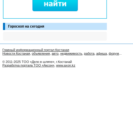
Гороскоп на сегодня
Главный информационный портал Костаная
Новости Костаная
,
объявления
,
авто
,
недвижимость
,
работа
,
афиша
,
форум
...
© 2011-2025 ТОО «Дело в шляпе», г.Костанай
Разработка портала ТОО «Аксон»
,
www.axon.kz