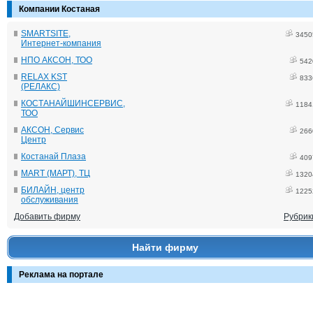
Компании Костаная
SMARTSITE,
3450
Интернет-компания
НПО АКСОН, ТОО
542
RELAX KST
833
(РЕЛАКС)
КОСТАНАЙШИНСЕРВИС,
1184
ТОО
АКСОН, Сервис
266
Центр
Костанай Плаза
409
MART (МАРТ), ТЦ
1320
БИЛАЙН, центр
1225
обслуживания
Добавить фирму
Рубрик
Найти фирму
Реклама на портале