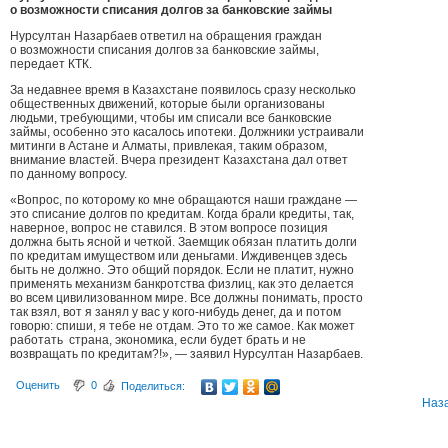
о возможности списания долгов за банковские займы
Нурсултан Назарбаев ответил на обращения граждан
о возможности списания долгов за банковские займы,
передает КТК.
За недавнее время в Казахстане появилось сразу несколько
общественных движений, которые были организованы
людьми, требующими, чтобы им списали все банковские
займы, особенно это касалось ипотеки. Должники устраивали
митинги в Астане и Алматы, привлекая, таким образом,
внимание властей. Вчера президент Казахстана дал ответ
по данному вопросу.
«Вопрос, по которому ко мне обращаются наши граждане —
это списание долгов по кредитам. Когда брали кредиты, так,
наверное, вопрос не ставился. В этом вопросе позиция
должна быть ясной и четкой. Заемщик обязан платить долги
по кредитам имуществом или деньгами. Иждивенцев здесь
быть не должно. Это общий порядок. Если не платит, нужно
применять механизм банкротства физлиц, как это делается
во всем цивилизованном мире. Все должны понимать, просто
так взял, вот я занял у вас у кого-нибудь денег, да и потом
говорю: спиши, я тебе не отдам. Это то же самое. Как может
работать страна, экономика, если будет брать и не
возвращать по кредитам?!», — заявил Нурсултан Назарбаев.
Оценить
0
Поделиться:
Наз