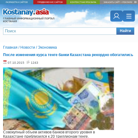
ГЛАВНЫЙ ИНФОРМАЦИОННЫЙ ПОРТАЛ
КОСТАНАЯ
Найти
Главная
/
Новости
/
Экономика
После изменения курса тенге банки Казахстана рекордно обогатились
07.10.2015
1243
Совокупный объем активов банков второго уровня в
Казахстане приблизился к 20 триллионам тенге.