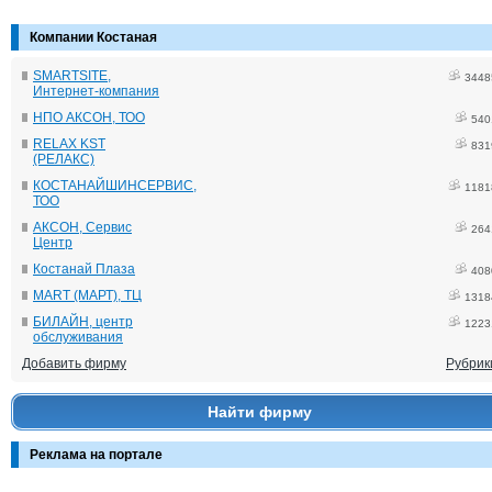
Компании Костаная
SMARTSITE,
3448
Интернет-компания
НПО АКСОН, ТОО
540
RELAX KST
831
(РЕЛАКС)
КОСТАНАЙШИНСЕРВИС,
1181
ТОО
АКСОН, Сервис
264
Центр
Костанай Плаза
408
MART (МАРТ), ТЦ
1318
БИЛАЙН, центр
1223
обслуживания
Добавить фирму
Рубрик
Найти фирму
Реклама на портале