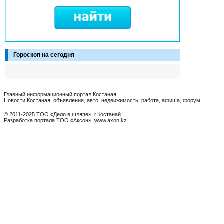
Гороскоп на сегодня
Главный информационный портал Костаная
Новости Костаная
,
объявления
,
авто
,
недвижимость
,
работа
,
афиша
,
форум
...
© 2011-2025 ТОО «Дело в шляпе», г.Костанай
Разработка портала ТОО «Аксон»
,
www.axon.kz