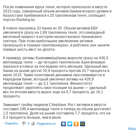
После изменения курса тенге, которое произошло в августе
2015 года, совокупный объем активов банков второго уровня в
Казахстане приблизился к 20 триллионам тенге, сообщает
портал Ranking.kz.
В плюсе оказались 33 банка из 35. Объем активов БВУ
увеличился сразу на 1,89 триллиона тенге, это рекордный
месячный прирост в истории казахстанского банковского
сектора. При этом наибольшее увеличение активов
произошло в «банках-триллионерах», в рейтинге они заняли
первые шесть мест из десяти.
К примеру, активы Казкоммерцбанка выросли сразу на 436,5
миллиарда тенге — до четырех триллионов. Банк впервые
оказался в плюсе за последние пять месяцев. Удельный вес
банка на рынке достиг 20,9 процента против 20,7 процента в
июле 2015. Также позитивная динамика прослеживается в
Народном банке, который увеличил активы на 426,9
миллиарда тенге — до 3,1 триллиона. Фининститут
продолжает укреплять свои позиции на рынке — удельный
вес по итогам августа вырос еще на 0,7 процента, до 16,1
процента.
Замыкает тройку лидеров Сбербанк. Рост активов в августе
составил 198,4 миллиарда тенге и теперь их объем достигает
1,5 триллиона. Доля на рынке составила 7,7 процента, что на
0,3 процента больше, чем в июле.
Оценить
0
Поделиться:
Наз