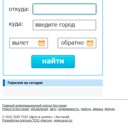
Гороскоп на сегодня
Главный информационный портал Костаная
Новости Костаная
,
объявления
,
авто
,
недвижимость
,
работа
,
афиша
,
форум
...
© 2011-2025 ТОО «Дело в шляпе», г.Костанай
Разработка портала ТОО «Аксон»
,
www.axon.kz