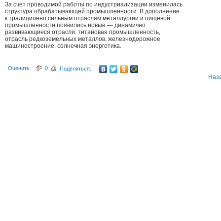
За счет проводимой работы по индустриализации изменилась
структура обрабатывающей промышленности. В дополнение
к традиционно сильным отраслям металлургии и пищевой
промышленности появились новые — динамично
развивающиеся отрасли: титановая промышленность,
отрасль редкоземельных металлов, железнодорожное
машиностроение, солнечная энергетика.
Оценить
0
Поделиться:
Наз