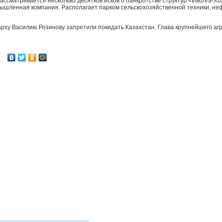
рассматривается несколько десятков исков о банкротстве структур «Иволга-Х
ышленная компания. Располагает парком сельскохозяйственной техники, не
гарху Василию Розинову запретили покидать Казахстан. Глава крупнейшего агр