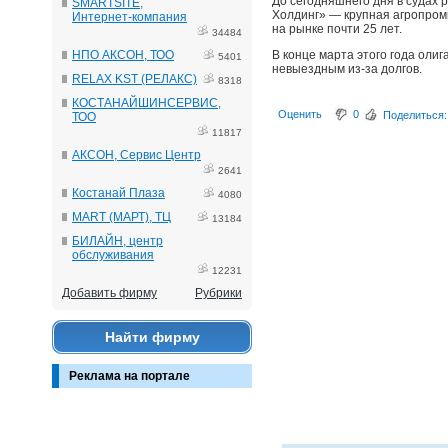
До сегодняшнего дня в судах 
SMARTSITE,
Холдинг» — крупная агропром
Интернет-компания
на рынке почти 25 лет.
34484
НПО АКСОН, ТОО
В конце марта этого года оли
5401
невыездным из-за долгов.
RELAX KST (РЕЛАКС)
8318
КОСТАНАЙШИНСЕРВИС,
Оценить
0
Поделиться:
ТОО
11817
АКСОН, Сервис Центр
2641
Костанай Плаза
4080
MART (МАРТ), ТЦ
13184
БИЛАЙН, центр
обслуживания
12231
Добавить фирму
Рубрики
Найти фирму
Реклама на портале