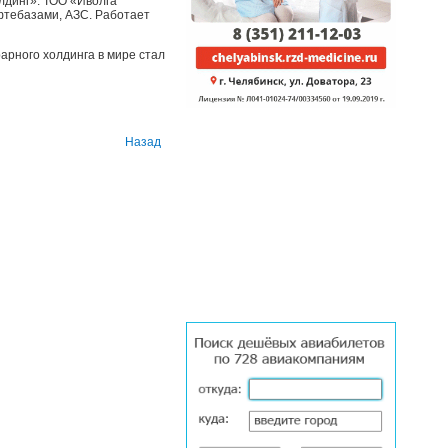
олдинг». ТОО «Иволга
фтебазами, АЗС. Работает
арного холдинга в мире стал
Назад