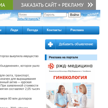
Регистрация
Забыли пароль?
м
Леди
Погода
Контакты
Реклама
торгах выкупила имущество
Реклама на портале
объединения», которое ушло
ля скота, транспорт,
назначен для выращивания
енный актив — курская
. При заявленной стоимости
иятия составляет 2,05 тысяч
змере 80 млн долларов