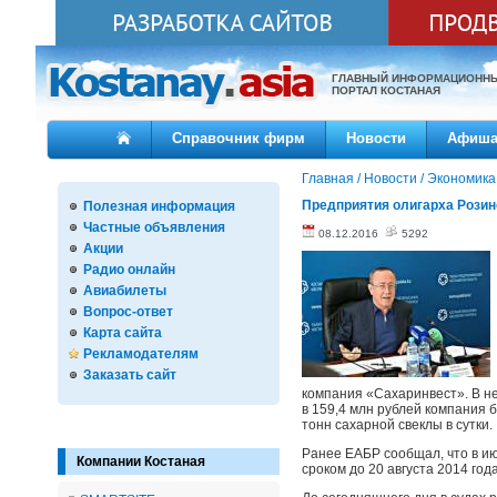
ГЛАВНЫЙ ИНФОРМАЦИОНН
ПОРТАЛ КОСТАНАЯ
Справочник фирм
Новости
Афиш
Главная
/
Новости
/
Экономика
Предприятия олигарха Розин
Полезная информация
Частные объявления
08.12.2016
5292
Акции
Радио онлайн
Авиабилеты
Вопрос-ответ
Карта сайта
Рекламодателям
Заказать сайт
компания «Сахаринвест». В н
в 159,4 млн рублей компания 
тонн сахарной свеклы в сутки.
Ранее ЕАБР сообщал, что в и
Компании Костаная
сроком до 20 августа 2014 го