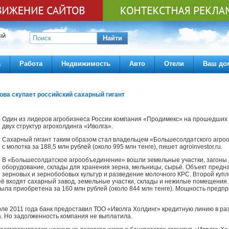
ЫЙ
Найти
а
Работа
Недвижимость
Авто
Отели
Ваш до
ова скупает российский сахарный гигант
Один из лидеров агробизнеса России компания «Продимекс» на прошедших 
двух структур агрохолдинга «Иволга».
Сахарный гигант таким образом стал владельцем «Большесолдатского агро
с молотка за 188,5 млн рублей (около 995 млн тенге), пишет agroinvestor.ru.
В «Большесолдатское агрообъединение» вошли земельные участки, загоны д
оборудование, склады для хранения зерна, мельницы, сырьё. Объект пред
зерновых и зернобобовых культур и разведение молочного КРС. Второй купл
её входят сахарный завод, земельные участки, склады и нежилые помещения
была приобретена за 160 млн рублей (около 844 млн тенге). Мощность предпр
юле 2011 года банк предоставил ТОО «Иволга Холдинг» кредитную линию в ра
да. Но задолженность компания не выплатила.