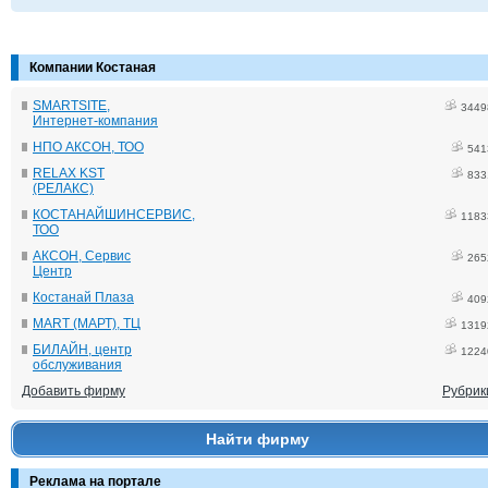
Компании Костаная
SMARTSITE,
3449
Интернет-компания
НПО АКСОН, ТОО
541
RELAX KST
833
(РЕЛАКС)
КОСТАНАЙШИНСЕРВИС,
1183
ТОО
АКСОН, Сервис
265
Центр
Костанай Плаза
409
MART (МАРТ), ТЦ
1319
БИЛАЙН, центр
1224
обслуживания
Добавить фирму
Рубрик
Найти фирму
Реклама на портале