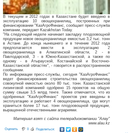
В текущем и 2012 годах в Казахстане будет введено в
эксплуатацию 10 овощехранилищ, построенных при
финансировании "КазАгроФинанс, сообщает пресс-служба
компании, передает Kazakhstan Today.
"На следующей неделе начинает закладку плодоовощной
продукции новое овощехранилище емкостью 3,2 тыс. тонн
в Астане. До конца нынешнего и в течение 2012 года
предполагается ввести в эксплуатацию 2
овощехранилища в Алматинской области, 2 - в
Павлодарской, 3 - в Южно-Казахстанской, а также по
одному - в Атырауской, Костанайской и Восточно-
Казахстанской областях", - говорится в распространенном
сообщении.
По информации пресс-службы, сегодня "КазАгроФинанс"
ведет финансирование строительства овощехранилищ
совокупной емкостью около 80 тыс. тонн. Казахстанской
лизинговой компанией одобрено 15 проектов на общую
сумму свыше 3,5 млрд тенге. Также отмечается, что из
одобренных "КазАгроФинанс" проектов уже введены в
эксплуатацию и работают 4 овощехранилища, где могут
храниться более 17 тыс. тонн плодоовощной продукции,
выращенной отечественными аграриями.
Материал взят с сайта телерадиокомпании "Алау"
www.alau.kz
Оценить
0
Поделиться: