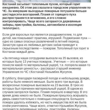
Костанай засыпает тополиным пухом, который горит
ежедневно. Об этом рассказали в городском управлении по
ЧС. За минувшие выходные пожарные потушили больше
шестидесяти возгораний. Пламя от горящего пуха
распространяется мгновенно, и его сложно
контролировать. Чаще всего загораются деревянные
заборы, пристройки, балконы, автомобили и изоляция
теплотрасс.
Если для взрослых пух является раздражителем, то для
детей, как показывает практика, игрушкой. Поджигание пуха —
одно из самых опасных развлечений в летний период.
Зачастую одна из любимых детских забав приводит к
серьезным последствиям — пожарам. Тополиный пух горит в
Костанае каждый день.
«За пятницу наши сотрудники выехали на 35 вызовов, из
которых было 13 учетных пожаров.. Учетные — это которые
понесли какой-то материальный ущерб, т.е. погорела какая-то
материальная ценность»,- рассказал старший инженер
Управления по ЧС г.Костанай Назымбек Жусупов.
В субботу, благодаря пасмурной погоде и небольшому дождю,
работы было немного меньше. Было всего три выезда. В
воскресенье пожарные выезжали на 23 вызова. В трех из
которых был причинен материальный ущерб. В одном из
случаев загорелся балкон. Пламя перешло в квартиру. В это
время дома никого не было. Пожарным пришлось вскрывать
дверь самостоятельно с помощью спецсредств. Большого
пожара удалось избежать, но часть имущества всё же была
огнём уничтожена. Чаще всего, отметил Назымбек Жусупов,
загораются деревянные заборы, пристройки, балконы,