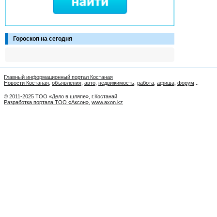
Гороскоп на сегодня
Главный информационный портал Костаная
Новости Костаная
,
объявления
,
авто
,
недвижимость
,
работа
,
афиша
,
форум
...
© 2011-2025 ТОО «Дело в шляпе», г.Костанай
Разработка портала ТОО «Аксон»
,
www.axon.kz