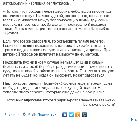
автомобили и изоляция теплотрассы.
«Потому что проходит через двор, на небольшой высоте, где
скапливается пух. Шалость детей, естественно, он начинает
гореть. Забивается между теплоизоляционными трубами и
происходит возгорание. За два дня произошло 8 пожаров
таких. Горела изоляция теплотрассы»,- отметил Назымбек
Жусупов.
Если пух всё же загорелся, то остановить пламя нелегко.
Горит он, говорят пожарные, как порох. Пух забивается в
траву и подхватывает её, увеличивая площадь горения. При
ветреной погоде он взлетает на высоту до 40 метров.
Поджигать пух ни в коем случае нельзя. Лучший и самый
безопасный способ борьбы с раздражителем — смести его в
кучу, полить водой и обязательно собрать. Потому что пух уже
летать не будет, но, когда он высохнет, может загореться.
Пик пожаров, говорит Назымбек Жусупов, еще впереди. Если
не будет дождя, пик ожидают на следующей неделе. На
тополях много сережек, которые еще даже не раскрылись.
Источник: https://alau.kz/kostanajskie-pozharnye-rasskazali-kak-
borotsya-s-puxom/
Оценить
0
Поделиться:
Наз