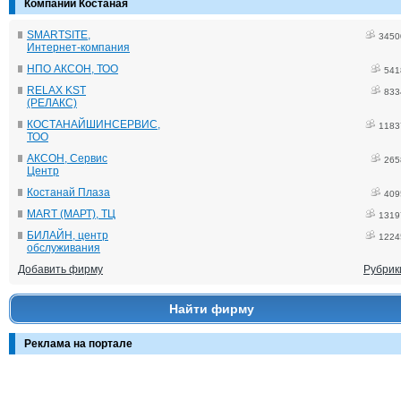
Компании Костаная
SMARTSITE,
3450
Интернет-компания
НПО АКСОН, ТОО
541
RELAX KST
833
(РЕЛАКС)
КОСТАНАЙШИНСЕРВИС,
1183
ТОО
АКСОН, Сервис
265
Центр
Костанай Плаза
409
MART (МАРТ), ТЦ
1319
БИЛАЙН, центр
1224
обслуживания
Добавить фирму
Рубрик
Найти фирму
Реклама на портале