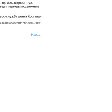
– пр. Аль-Фараби – ул.
 будет перекрыто движение
есс-служба акима Костаная
ews.kz/news/events?node=28898
Назад