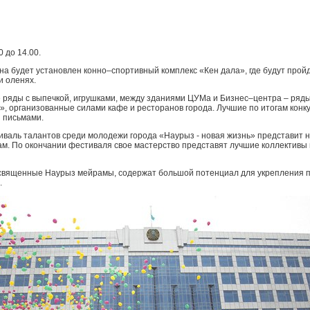
 до 14.00.
а будет установлен конно–спортивный комплекс «Кен дала», где будут прой
и оленях.
 ряды с выпечкой, игрушками, между зданиями ЦУМа и Бизнес–центра – ряды
, организованные силами кафе и ресторанов города. Лучшие по итогам конк
 письмами.
иваль талантов среди молодежи города «Наурыз - новая жизнь» представит 
м. По окончании фестиваля свое мастерство представят лучшие коллективы 
освященные Наурыз мейрамы, содержат большой потенциал для укрепления п
.