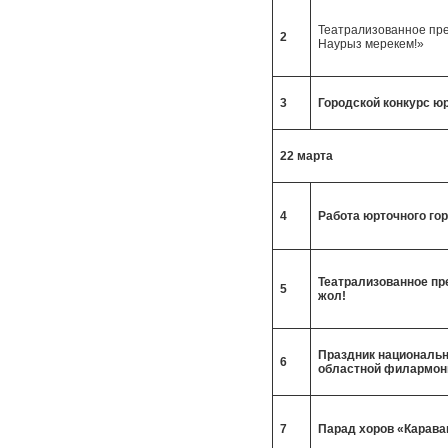
Театрализованное пр
2
Наурыз мерекем!»
3
Городской конкурс ю
22 марта
4
Работа юрточного го
Театрализованное пр
5
жол!
Праздник национальн
6
областной филармон
7
Парад хоров «Карава