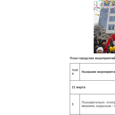
План городских мероприятий
№
п/
Название мероприят
п
21 марта
Познавательно- этно
1
мерекем, наурызым – 