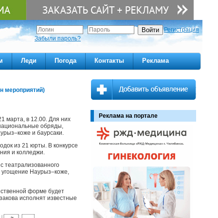
Регистрация
Забыли пароль?
м
Леди
Погода
Контакты
Реклама
ан мероприятий)
Реклама на портале
 марта, в 12.00. Для них
 национальные обряды,
урыз–коже и баурсаки.
док из 21 юрты. В конкурсе
ния и колледжи.
 с театрализованного
, угощение Наурыз–коже,
жественной форме будет
рзакова исполнят известные