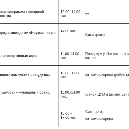
ная программа городской
12.00 -14.00
==
чества
час.
14.00 час.
 среди молодежи «Наурыз-новая
Сити-центр
11.00-14.00
Площадки у Шахматного к
ные спортивные игры
час.
школы
10.00.-17.00
ивного комплекса «Ке
ң
дала»
ул. Алтынсарина (район М
час.
 «Баурсак – кулинарный бренд
11.00.-14.00
(район ЦУМ и Бизнес цент
час.
Сити-центр,
10.00 –
я
17.00 час.
ул. Алтынсарина