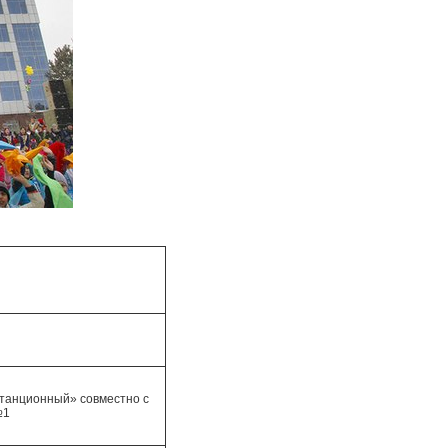
танционный» совместно с
№1