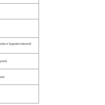
луба и Художественной
узея)
ра)