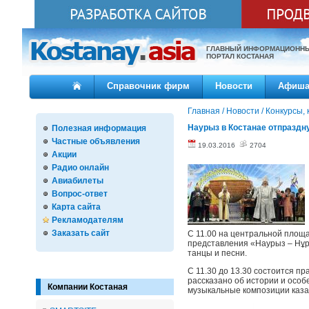
ГЛАВНЫЙ ИНФОРМАЦИОНН
ПОРТАЛ КОСТАНАЯ
Справочник фирм
Новости
Афиш
Главная
/
Новости
/
Конкурсы, 
Наурыз в Костанае отпраздн
Полезная информация
Частные объявления
19.03.2016
2704
Акции
Радио онлайн
Авиабилеты
Вопрос-ответ
Карта сайта
Рекламодателям
Заказать сайт
С 11.00 на центральной площа
представления «Наурыз – Нұр
танцы и песни.
С 11.30 до 13.30 состоится п
рассказано об истории и осо
Компании Костаная
музыкальные композиции каза