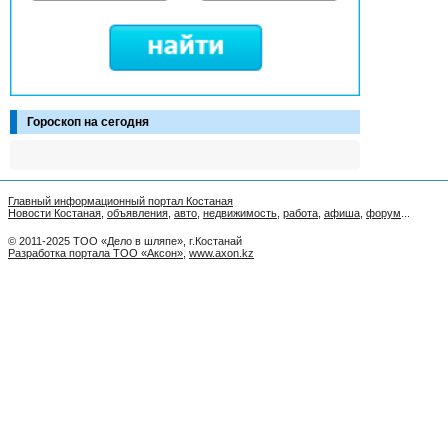
Гороскоп на сегодня
Главный информационный портал Костаная
Новости Костаная
,
объявления
,
авто
,
недвижимость
,
работа
,
афиша
,
форум
...
© 2011-2025 ТОО «Дело в шляпе», г.Костанай
Разработка портала ТОО «Аксон»
,
www.axon.kz