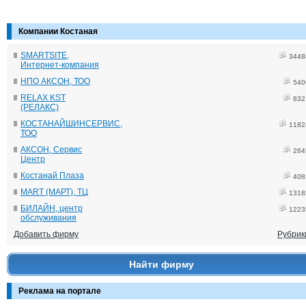
Компании Костаная
SMARTSITE,
3448
Интернет-компания
НПО АКСОН, ТОО
540
RELAX KST
832
(РЕЛАКС)
КОСТАНАЙШИНСЕРВИС,
1182
ТОО
АКСОН, Сервис
264
Центр
Костанай Плаза
408
MART (МАРТ), ТЦ
1318
БИЛАЙН, центр
1223
обслуживания
Добавить фирму
Рубрик
Найти фирму
Реклама на портале