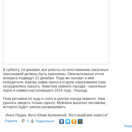
В субботу, 14 декабря, все работы по изготовлению сказочных
персонажей должны быть закончены. Окончательные итоги
конкурса подведут 22 декабря. Тогда же назовут и имя
победителя. Какова сумма приза в отделе образования пока
затруднились сказать. Тематика зимнего городка - сказочные
герои и символ наступающего 2014 года - Лошадь.
Пока резчиков по льду и снегу в центре города немного. Нам
удалось увидеть только одного. Мужчина вырезал лесовичка,
которого будет завтра раскрашивать.
Инна Педан, Фото Юлии Калининой, "Костанайские новости"
Оценить
0
Поделиться:
Наз