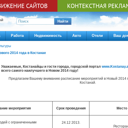
ЫЙ
Найти
а
Работа
Недвижимость
Авто
Отели
Ваш до
ультуры
вого 2014 года в Костанае
Уважаемые, Костанайцы и гости города, городской портал
www.Kostanay.a
всего самого наилучшего в Новом 2014 году!
Предлагаем Вашему вниманию расписание мероприятий в Новый 2014 г
Костанай.
ание мероприятия
Срок
проведения
Место
юдей с ограниченными
24.12 2013.
Рестора