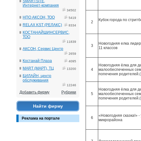
SMARTSITE,
Интернет-компания
34502
НПО АКСОН, ТОО
5419
Кубок города по стрит
2
RELAX KST (РЕЛАКС)
8334
КОСТАНАЙШИНСЕРВИС,
ТОО
11839
Новогодняя елка лидер
3
11 классов
АКСОН, Сервис Центр
2659
Костанай Плаза
4095
Новогодняя ёлка для де
MART (МАРТ), ТЦ
13200
4
малообеспеченных семе
попечения родителей.
БИЛАЙН, центр
обслуживания
12246
Новогодняя ёлка для де
Добавить фирму
Рубрики
5
малообеспеченных семе
попечения родителей.
Найти фирму
«Новогодняя сказка!» -
6
Реклама на портале
микрорайона