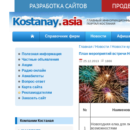
ГЛАВНЫЙ ИНФОРМАЦИОНН
ПОРТАЛ КОСТАНАЯ
Справочник фирм
Новости
Афиш
Главная
/
Новости
/
Новости к
План мероприятий встречи Но
Полезная информация
Частные объявления
25.12.2013
1866
Акции
Радио онлайн
Авиабилеты
Вопрос-ответ
Карта сайта
Рекламодателям
Заказать сайт
№
Наименов
Компании Костаная
Новогодняя елка для л
1
возможностями