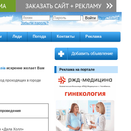
Регистрация
Забыли пароль?
м
Леди
Погода
Контакты
Реклама
sia
искренне желает Вам
Реклама на портале
од проходящих в городе
проведения
н «Дала Холл»