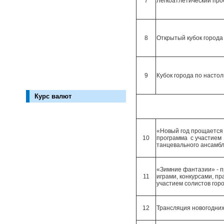
7
Легкоатлетический про
8
Открытый кубок города
9
Кубок города по насто
Курс валют
«Новый год прощается
10
программа с участием
танцевального ансамб
«Зимние фантазии» - п
11
играми, конкурсами, п
участием солистов горо
12
Трансляция новогодних