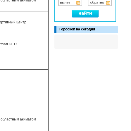
 областным акиматом
ортивный центр
Гороскоп на сегодня
тзал КСТК
 областным акиматом