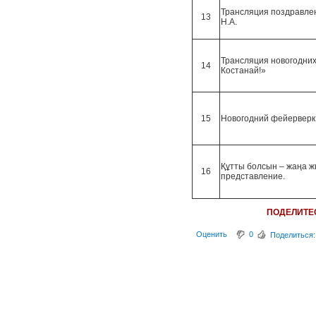
Трансляция поздравле
13
Н.А.
Трансляция новогодних
14
Костанай!»
15
Новогодний фейерверк
Құтты болсын – жаңа 
16
представление.
ПОДЕЛИТЕ
Оценить
0
Поделиться: