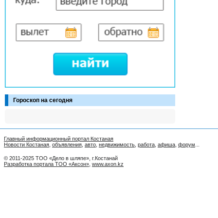
Гороскоп на сегодня
Главный информационный портал Костаная
Новости Костаная
,
объявления
,
авто
,
недвижимость
,
работа
,
афиша
,
форум
...
© 2011-2025 ТОО «Дело в шляпе», г.Костанай
Разработка портала ТОО «Аксон»
,
www.axon.kz