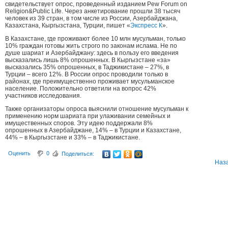
свидетельствует опрос, проведенный изданием Pew Forum on
Religion&Public Life. Через анкетирование прошли 38 тысяч
человек из 39 стран, в том числе из России, Азербайджана,
Казахстана, Кыргызстана, Турции, пишет «
Экспресс К
».
В Казахстане, где проживают более 10 млн мусульман, только
10% граждан готовы жить строго по законам ислама. Не по
душе шариат и Азербайджану: здесь в пользу его введения
высказались лишь 8% опрошенных. В Кыргызстане «за»
высказались 35% опрошенных, в Таджикистане – 27%, в
Турции – всего 12%. В России опрос проводили только в
районах, где преимущественно проживает мусульманское
население. Положительно ответили на вопрос 42%
участников исследования.
Также организаторы опроса выяснили отношение мусульман к
применению норм шариата при улаживании семейных и
имущественных споров. Эту идею поддержали 8%
опрошенных в Азербайджане, 14% – в Турции и Казахстане,
44% – в Кыргызстане и 33% – в Таджикистане.
Оценить
0
Поделиться:
Наз