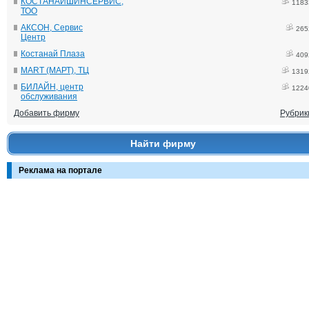
КОСТАНАЙШИНСЕРВИС,
1183
ТОО
АКСОН, Сервис
265
Центр
Костанай Плаза
409
MART (МАРТ), ТЦ
1319
БИЛАЙН, центр
1224
обслуживания
Добавить фирму
Рубрик
Найти фирму
Реклама на портале