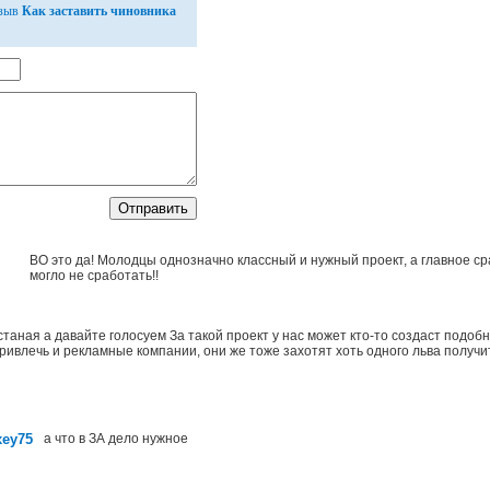
тзыв
Как заставить чиновника
ВО это да! Молодцы однозначно классный и нужный проект, а главное ср
могло не сработать!!
станая а давайте голосуем За такой проект у нас может кто-то создаст подобн
ривлечь и рекламные компании, они же тоже захотят хоть одного льва получит
xey75
а что в ЗА дело нужное