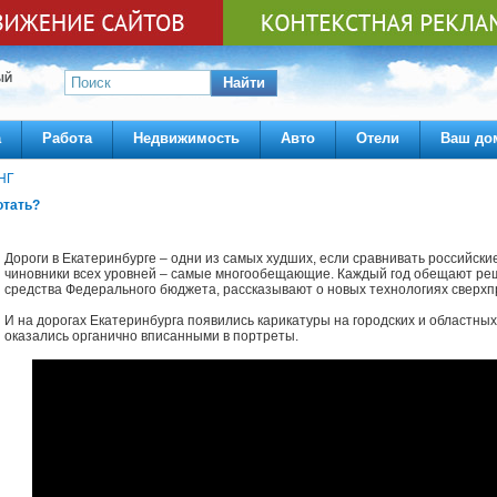
ЫЙ
Найти
а
Работа
Недвижимость
Авто
Отели
Ваш до
НГ
отать?
Дороги в Екатеринбурге – одни из самых худших, если сравнивать российск
чиновники всех уровней – самые многообещающие. Каждый год обещают реш
средства Федерального бюджета, рассказывают о новых технологиях сверхп
И на дорогах Екатеринбурга появились карикатуры на городских и областных
оказались органично вписанными в портреты.