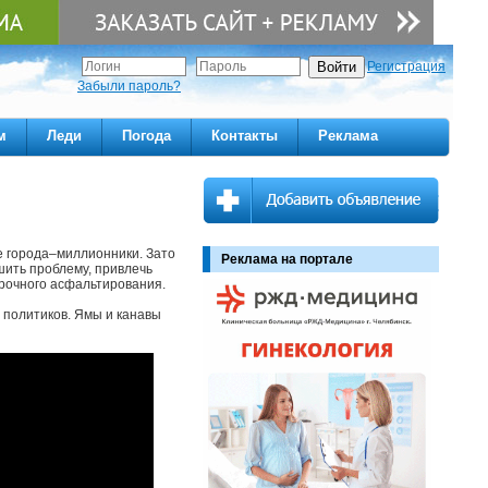
Регистрация
Забыли пароль?
м
Леди
Погода
Контакты
Реклама
ие города–миллионники. Зато
Реклама на портале
ить проблему, привлечь
рочного асфальтирования.
 политиков. Ямы и канавы