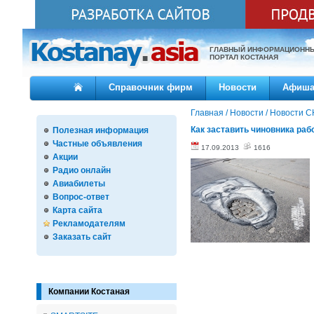
ГЛАВНЫЙ ИНФОРМАЦИОНН
ПОРТАЛ КОСТАНАЯ
Справочник фирм
Новости
Афиш
Главная
/
Новости
/
Новости С
Как заставить чиновника раб
Полезная информация
Частные объявления
17.09.2013
1616
Акции
Радио онлайн
Авиабилеты
Вопрос-ответ
Карта сайта
Рекламодателям
Заказать сайт
Компании Костаная