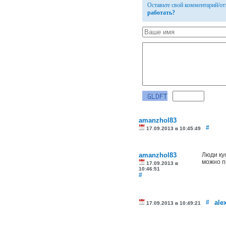
Оставьте свой комментарий/о
работать?
amanzhol83
#
17.09.2013 в 10:45:49
amanzhol83
Люди ку
можно п
17.09.2013 в
10:46:51
#
#
ale
17.09.2013 в 10:49:21