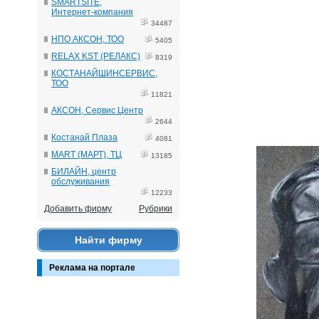
SMARTSITE,
Интернет-компания
34487
НПО АКСОН, ТОО
5405
RELAX KST (РЕЛАКС)
8319
КОСТАНАЙШИНСЕРВИС,
ТОО
11821
АКСОН, Сервис Центр
2644
Костанай Плаза
4081
MART (МАРТ), ТЦ
13185
БИЛАЙН, центр
обслуживания
12233
Добавить фирму
Рубрики
Найти фирму
Реклама на портале