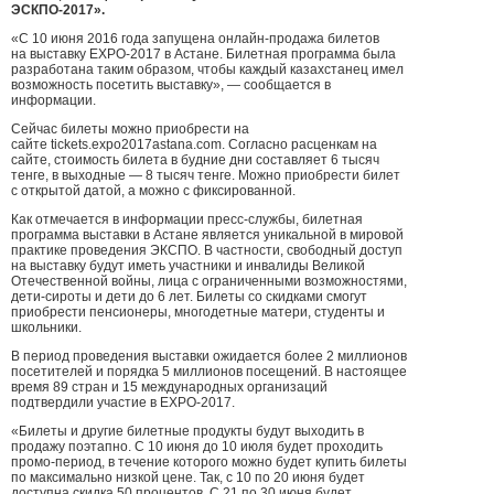
ЭСКПО-2017».
«С 10 июня 2016 года запущена онлайн-продажа билетов
на выставку EXPO-2017 в Астане. Билетная программа была
разработана таким образом, чтобы каждый казахстанец имел
возможность посетить выставку», — сообщается в
информации.
Сейчас билеты можно приобрести на
сайте tickets.expo2017astana.com. Согласно расценкам на
сайте, стоимость билета в будние дни составляет 6 тысяч
тенге, в выходные — 8 тысяч тенге. Можно приобрести билет
с открытой датой, а можно с фиксированной.
Как отмечается в информации пресс-службы, билетная
программа выставки в Астане является уникальной в мировой
практике проведения ЭКСПО. В частности, свободный доступ
на выставку будут иметь участники и инвалиды Великой
Отечественной войны, лица с ограниченными возможностями,
дети-сироты и дети до 6 лет. Билеты со скидками смогут
приобрести пенсионеры, многодетные матери, студенты и
школьники.
В период проведения выставки ожидается более 2 миллионов
посетителей и порядка 5 миллионов посещений. В настоящее
время 89 стран и 15 международных организаций
подтвердили участие в EXPO-2017.
«Билеты и другие билетные продукты будут выходить в
продажу поэтапно. С 10 июня до 10 июля будет проходить
промо-период, в течение которого можно будет купить билеты
по максимально низкой цене. Так, с 10 по 20 июня будет
доступна скидка 50 процентов. С 21 по 30 июня будет