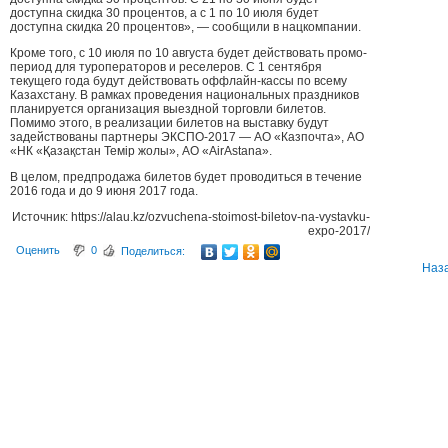
доступна скидка 30 процентов, а с 1 по 10 июля будет
доступна скидка 20 процентов», — сообщили в нацкомпании.
Кроме того, с 10 июля по 10 августа будет действовать промо-
период для туроператоров и реселеров. С 1 сентября
текущего года будут действовать оффлайн-кассы по всему
Казахстану. В рамках проведения национальных праздников
планируется организация выездной торговли билетов.
Помимо этого, в реализации билетов на выставку будут
задействованы партнеры ЭКСПО-2017 — АО «Казпочта», АО
«НК «Қазақстан Темiр жолы», АО «AirAstana».
В целом, предпродажа билетов будет проводиться в течение
2016 года и до 9 июня 2017 года.
Источник: https://alau.kz/ozvuchena-stoimost-biletov-na-vystavku-
expo-2017/
Оценить
0
Поделиться:
Наз