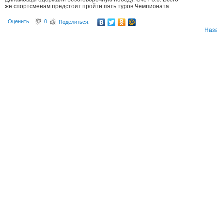
же спортсменам предстоит пройти пять туров Чемпионата.
Оценить
0
Поделиться:
Наз