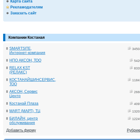
Карта сайта
Рекламодателям
Заказать сайт
Компании Костаная
SMARTSITE,
3450
Интернет-компания
НПО АКСОН, ТОО
542
RELAX KST
833
(РЕЛАКС)
КОСТАНАЙШИНСЕРВИС,
1184
ТОО
АКСОН, Сервис
266
Центр
Костанай Плаза
409
MART (МАРТ), ТЦ
1320
БИЛАЙН, центр
1224
обслуживания
Добавить фирму
Рубрик