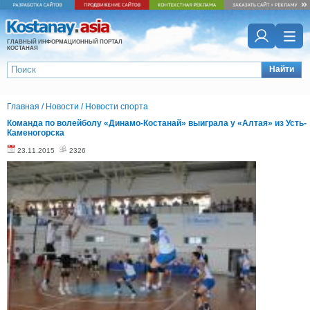
ГЛАВНЫЙ ИНФОРМАЦИОННЫЙ ПОРТАЛ
КОСТАНАЯ
Найти
Главная
/
Новости
/
Новости спорта
Команда по волейболу «Динамо-Костанай» выиграла у «Алтая» из Усть-
Каменогорска
23.11.2015
2326