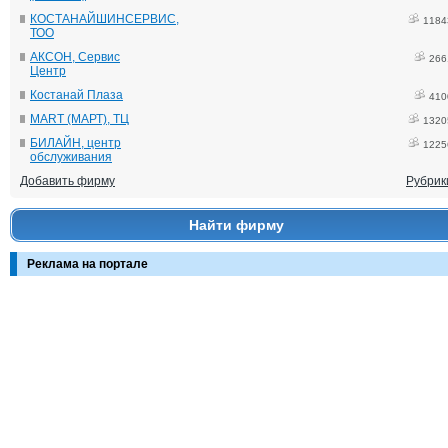
КОСТАНАЙШИНСЕРВИС,
1184
ТОО
АКСОН, Сервис
266
Центр
Костанай Плаза
410
MART (МАРТ), ТЦ
1320
БИЛАЙН, центр
1225
обслуживания
Добавить фирму
Рубрик
Найти фирму
Реклама на портале