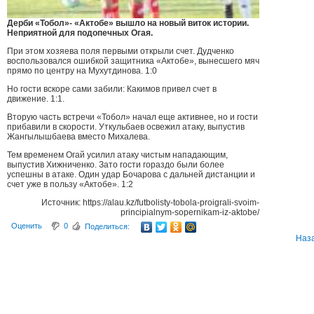
Дерби «Тобол»- «Актобе» вышло на новый виток истории.
Неприятной для подопечных Огая.
При этом хозяева поля первыми открыли счет. Дудченко
воспользовался ошибкой защитника «Актобе», вынесшего мяч
прямо по центру на Мухутдинова. 1:0
Но гости вскоре сами забили: Какимов привел счет в
движение. 1:1.
Вторую часть встречи «Тобол» начал еще активнее, но и гости
прибавили в скорости. Уткульбаев освежил атаку, выпустив
Жангылышбаева вместо Михалева.
Тем временем Огай усилил атаку чистым нападающим,
выпустив Хижниченко. Зато гости гораздо были более
успешны в атаке. Один удар Бочарова с дальней дистанции и
счет уже в пользу «Актобе». 1:2
Источник: https://alau.kz/futbolisty-tobola-proigrali-svoim-
principialnym-sopernikam-iz-aktobe/
Оценить
0
Поделиться:
Наз