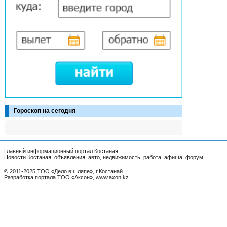
Гороскоп на сегодня
Главный информационный портал Костаная
Новости Костаная
,
объявления
,
авто
,
недвижимость
,
работа
,
афиша
,
форум
...
© 2011-2025 ТОО «Дело в шляпе», г.Костанай
Разработка портала ТОО «Аксон»
,
www.axon.kz