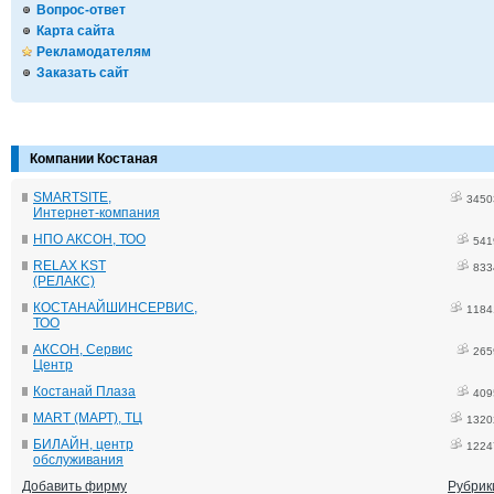
Вопрос-ответ
Карта сайта
Рекламодателям
Заказать сайт
Компании Костаная
SMARTSITE,
3450
Интернет-компания
НПО АКСОН, ТОО
541
RELAX KST
833
(РЕЛАКС)
КОСТАНАЙШИНСЕРВИС,
1184
ТОО
АКСОН, Сервис
265
Центр
Костанай Плаза
409
MART (МАРТ), ТЦ
1320
БИЛАЙН, центр
1224
обслуживания
Добавить фирму
Рубрик