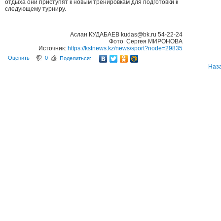
отдыха они приступят к новым тренировкам для подготовки к
следующему турниру.
Аслан КУДАБАЕВ kudas@bk.ru 54-22-24
Фото Сергея МИРОНОВА
Источник:
https://kstnews.kz/news/sport?node=29835
Оценить
0
Поделиться:
Наз