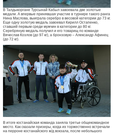
В Талдыкоргане Турсынай Кабыл завоевала две золотые
медали. А впервые принявшая участие в турнире такого ранга
Нина Маслова, выиграла серебро в весовой категории до 73 кг.
Еще одну золотую медаль завоевал Кирилл Остапенко,
ставший первым среди мужчин в категории до 80 кг.
Серебряную медаль получил и его товарищ по команде
Вячеслав Козлов (до 97 кг), а бронзовую – Александр Афинец
(до 72 кг).
В итоге костанайская команда заняла третье общекомандное
место. Как сказали призеры, когда их торжественно встречали
на перроне костанайского ж/д вокзала, после небольшого