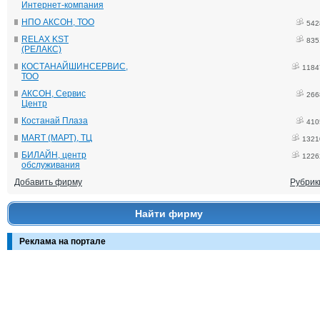
Интернет-компания
НПО АКСОН, ТОО
542
RELAX KST
835
(РЕЛАКС)
КОСТАНАЙШИНСЕРВИС,
1184
ТОО
АКСОН, Сервис
266
Центр
Костанай Плаза
410
MART (МАРТ), ТЦ
1321
БИЛАЙН, центр
1226
обслуживания
Добавить фирму
Рубрик
Найти фирму
Реклама на портале