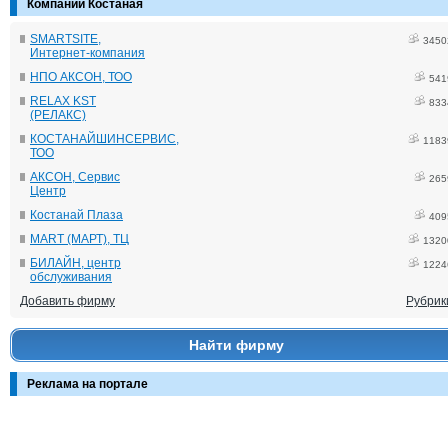
Компании Костаная
SMARTSITE,
3450
Интернет-компания
НПО АКСОН, ТОО
541
RELAX KST
833
(РЕЛАКС)
КОСТАНАЙШИНСЕРВИС,
1183
ТОО
АКСОН, Сервис
265
Центр
Костанай Плаза
409
MART (МАРТ), ТЦ
1320
БИЛАЙН, центр
1224
обслуживания
Добавить фирму
Рубрик
Найти фирму
Реклама на портале