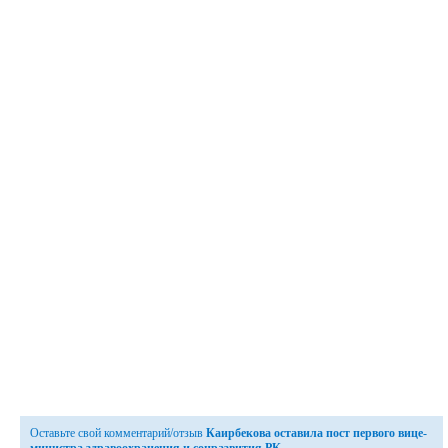
Оставьте свой комментарий/отзыв
Каирбекова оставила пост первого вице-