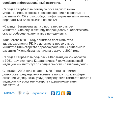
сообщил информированный источник.
Салидат Каирбекова покинула пост первого вице-
министра министерства здравоохранения и социального
развития РК. Об этом сообщил информированный источник,
передает Nur.kz со ссылкой на КазТАГ.
«Салидат Зекеновна ушла с поста первого вице-
министра. Она еще в пятницу попрощалась с коллективом», —
сказал собеседник агентству в понедельник.
Каирбекова в 2010 году занимала пост министра
здравоохранения РК. На должность первого вице-
министра министерства здравоохранения и социального
развития РК она была назначена в августе 2014 года.
Салидат Каирбекова родилась в Карагандинской области
в 1961 году, окончила Карагандинский государственный
медицинский институт по специальности «Лечебное дело».
С декабря 2008 года по апрель 2010 года занимала
должность председателя комитета по контролю в сфере
оказания медицинских услуг, председателя комитета оплаты
медицинских услуг министерства здравоохранения
Казахстана.
Оценить
0
Поделиться:
Наз