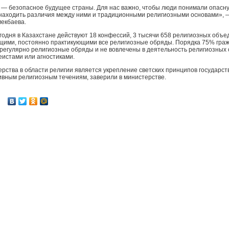
ь — безопасное будущее страны. Для нас важно, чтобы люди понимали опасн
 находить различия между ними и традиционными религиозными основами», —
екбаева.
годня в Казахстане действуют 18 конфессий, 3 тысячи 658 религиозных объ
щими, постоянно практикующими все религиозные обряды. Порядка 75% граж
регулярно религиозные обряды и не вовлечены в деятельность религиозных
еистами или агностиками.
рства в области религии является укрепление светских принципов государс
ивным религиозным течениям, заверили в министерстве.