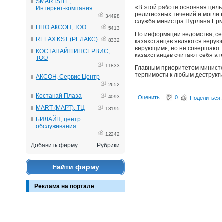
SMARTSITE,
«В этой работе основная цел
Интернет-компания
религиозных течений и могли
34498
служба министра Нурлана Ерм
НПО АКСОН, ТОО
5413
По информации ведомства, се
RELAX KST (РЕЛАКС)
8332
казахстанцев являются верую
верующими, но не совершают 
КОСТАНАЙШИНСЕРВИС,
казахстанцев считают себя ат
ТОО
11833
Главным приоритетом министе
терпимости к любым деструкт
АКСОН, Сервис Центр
2652
Костанай Плаза
4093
Оценить
0
Поделиться:
MART (МАРТ), ТЦ
13195
БИЛАЙН, центр
обслуживания
12242
Добавить фирму
Рубрики
Найти фирму
Реклама на портале