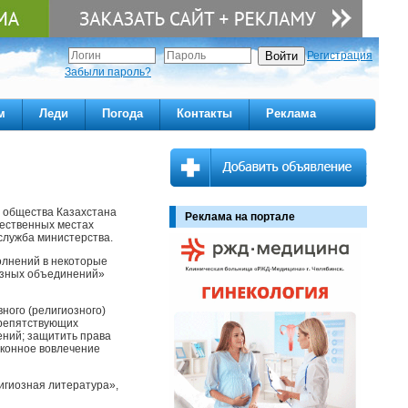
Регистрация
Забыли пароль?
м
Леди
Погода
Контакты
Реклама
о общества Казахстана
Реклама на портале
ественных местах
служба министерства.
олнений в некоторые
озных объединений»
ного (религиозного)
препятствующих
ний; защитить права
аконное вовлечение
лигиозная литература»,