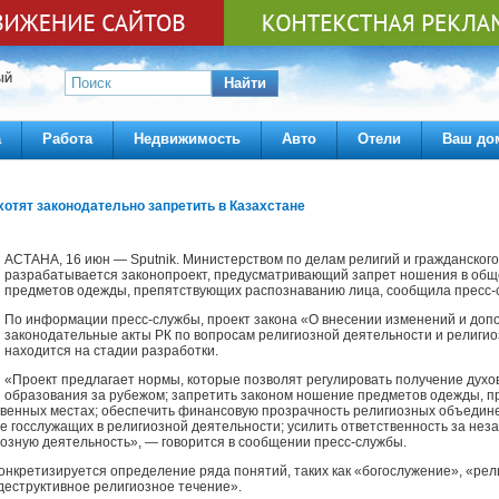
ЫЙ
Найти
а
Работа
Недвижимость
Авто
Отели
Ваш до
хотят законодательно запретить в Казахстане
АСТАНА, 16 июн — Sputnik. Министерством по делам религий и гражданског
разрабатывается законопроект, предусматривающий запрет ношения в общ
предметов одежды, препятствующих распознаванию лица, сообщила пресс-
По информации пресс-службы, проект закона «О внесении изменений и доп
законодательные акты РК по вопросам религиозной деятельности и религи
находится на стадии разработки.
«Проект предлагает нормы, которые позволят регулировать получение духов
образования за рубежом; запретить законом ношение предметов одежды, 
венных местах; обеспечить финансовую прозрачность религиозных объедине
ие госслужащих в религиозной деятельности; усилить ответственность за нез
озную деятельность», — говорится в сообщении пресс-службы.
конкретизируется определение ряда понятий, таких как «богослужение», «ре
деструктивное религиозное течение».