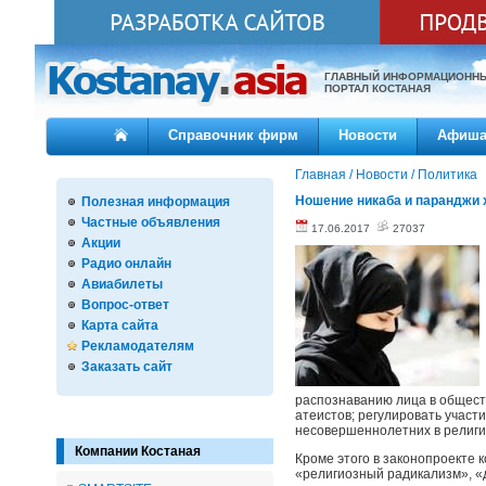
ГЛАВНЫЙ ИНФОРМАЦИОНН
ПОРТАЛ КОСТАНАЯ
Справочник фирм
Новости
Афиш
Главная
/
Новости
/
Политика
Ношение никаба и паранджи 
Полезная информация
Частные объявления
17.06.2017
27037
Акции
Радио онлайн
Авиабилеты
Вопрос-ответ
Карта сайта
Рекламодателям
Заказать сайт
распознаванию лица в общест
атеистов; регулировать участ
несовершеннолетних в религи
Компании Костаная
Кроме этого в законопроекте 
«религиозный радикализм», «