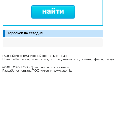
Гороскоп на сегодня
Главный информационный портал Костаная
Новости Костаная
,
объявления
,
авто
,
недвижимость
,
работа
,
афиша
,
форум
...
© 2011-2025 ТОО «Дело в шляпе», г.Костанай
Разработка портала ТОО «Аксон»
,
www.axon.kz