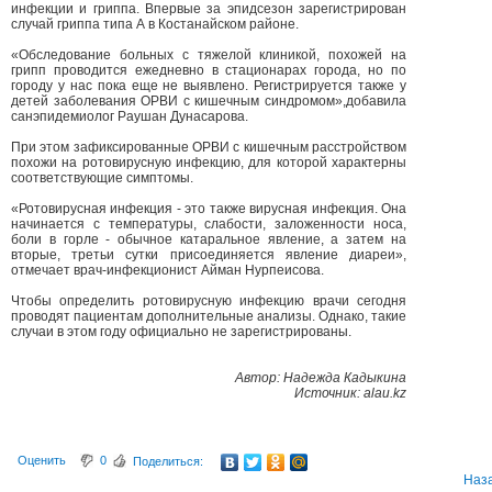
инфекции и гриппа. Впервые за эпидсезон зарегистрирован
случай гриппа типа А в Костанайском районе.
«Обследование больных с тяжелой клиникой, похожей на
грипп проводится ежедневно в стационарах города, но по
городу у нас пока еще не выявлено. Регистрируется также у
детей заболевания ОРВИ с кишечным синдромом»,добавила
санэпидемиолог Раушан Дунасарова.
При этом зафиксированные ОРВИ с кишечным расстройством
похожи на ротовирусную инфекцию, для которой характерны
соответствующие симптомы.
«Ротовирусная инфекция - это также вирусная инфекция. Она
начинается с температуры, слабости, заложенности носа,
боли в горле - обычное катаральное явление, а затем на
вторые, третьи сутки присоединяется явление диареи»,
отмечает врач-инфекционист Айман Нурпеисова.
Чтобы определить ротовирусную инфекцию врачи сегодня
проводят пациентам дополнительные анализы. Однако, такие
случаи в этом году официально не зарегистрированы.
Автор: Надежда Кадыкина
Источник: alau.kz
Оценить
0
Поделиться:
Наз