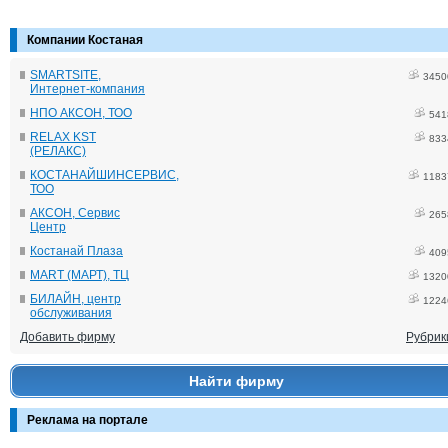
Компании Костаная
SMARTSITE,
3450
Интернет-компания
НПО АКСОН, ТОО
541
RELAX KST
833
(РЕЛАКС)
КОСТАНАЙШИНСЕРВИС,
1183
ТОО
АКСОН, Сервис
265
Центр
Костанай Плаза
409
MART (МАРТ), ТЦ
1320
БИЛАЙН, центр
1224
обслуживания
Добавить фирму
Рубрик
Найти фирму
Реклама на портале