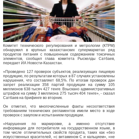
Комитет технического регулирования и метрологии (КТРМ)
обнаружил в крупных казахстанских супермаркетах ряд
продуктов питания с повышенным содержанием токсичных
элементов, сообщил глава комитета Рыскелды Сатбаев,
передает ИА Новости-Казахстан.
«Проведено 127 проверок субъектов, реализующих пищевую
продукцию, по результатам которых в 87 случаях установлены
нарушения, что составляет 68,5%. По итогам проверок дан
запрет реализации 358 партий продукции на сумму 105
миллионов 638 тысяч 427 тенге. Взыскано административных
штрафов на сумму 3 миллиона 275 тысяч 404 тенге», - сказал
Сатбаев на брифинге во вторник.
Он отметил, что многочисленные факты несоответствия
требованиям технических регламентов имели место в ходе
проверок с закупом и испытанием продукции.
«Нарушения по маркировке, а именно отсутствие
информации для потребителя на государственном языке, в
том числе отличительных свойств продукта, таких как «без
искусственных красителей, «с витамином С и кальцием», «не