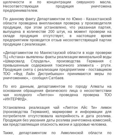
щелочности и по концентрации сивушного масла.
Несоответствующая продукция уничтожена
предпринимателем.
По данному факту Департаментом по Южно - Казахстанской
области проведена внеплановая проверка у производителя
продукции, при этом установлено, что указанная партия,
выпущена в количестве 200 штук, на момент проверки на
складе продукция отсутствует, в настоящее время
предприятием проводится отзыв несоответствующей партии
продукции с реализации.
«Департаментом по Мангистауской области в ходе проверки
ТЦ «Астана» выявлены факты реализации минеральной воды
«Шварсвалд Спрудель», производства Германия с
превышенным содержания токсичного элемента - ртути.
Продукция снята с реализации предприятием - поставщиком
ТОО «Фуд Лайн Дистрибьюшн» принимаются меры по
уничтожению», - сообщил Сатбаев.
По его данным, департаментом по городу Алматы на
основании обращения физического лица о несоответствии
чая холодного «Липтон» проведена проверка ТОО
«ИНТЕРФУД».
Установлена реализация чай «Липтон Айс Ти» лимон
(производства Германия), маркировке и информации для
потребителя отсутствовала калорийность и дата розлива.
Продукция без указания даты розлива уничтожена комиссией,
как представляющая опасность жизни и здоровью человека.
Также, департаментом по Акмолинской области по