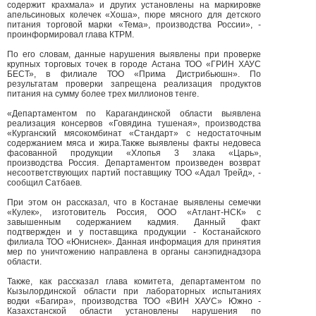
содержит крахмала» и других установлены на маркировке
апельсиновых колечек «Хоша», пюре мясного для детского
питания торговой марки «Тема», производства России», -
проинформировал глава КТРМ.
По его словам, данные нарушения выявлены при проверке
крупных торговых точек в городе Астана ТОО «ГРИН ХАУС
БЕСТ», в филиале ТОО «Прима Дистрибьюшн». По
результатам проверки запрещена реализация продуктов
питания на сумму более трех миллионов тенге.
«Департаментом по Карагандинской области выявлена
реализация консервов «Говядина тушеная», производства
«Курганский мясокомбинат «Стандарт» с недостаточным
содержанием мяса и жира.Также выявлены факты недовеса
фасованной продукции «Хлопья 3 злака «Царь»,
производства Россия. Департаментом произведен возврат
несоответствующих партий поставщику ТОО «Адал Трейд», -
сообщил Сатбаев.
При этом он рассказал, что в Костанае выявлены семечки
«Кулек», изготовитель Россия, ООО «Атлант-НСК» с
завышенным содержанием кадмия. Данный факт
подтвержден и у поставщика продукции - Костанайского
филиала ТОО «Юниснек». Данная информация для принятия
мер по уничтожению направлена в органы санэпиднадзора
области.
Также, как рассказал глава комитета, департаментом по
Кызылординской области при лабораторных испытаниях
водки «Багира», производства ТОО «ВИН ХАУС» Южно -
Казахстанской области установлены нарушения по