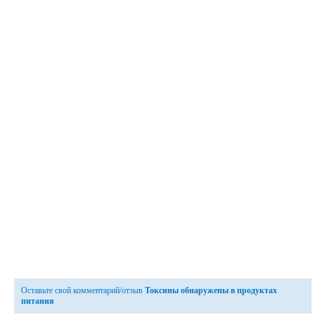
Оставьте свой комментарий/отзыв
Токсины обнаружены в продуктах
питания