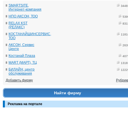
SMARTSITE,
3448
Интернет-компания
НПО АКСОН, ТОО
539
RELAX KST
831
(РЕЛАКС)
КОСТАНАЙШИНСЕРВИС,
1181
ТОО
АКСОН, Сервис
263
Центр
Костанай Плаза
407
MART (МАРТ), ТЦ
1318
БИЛАЙН, центр
1222
обслуживания
Добавить фирму
Рубрик
Найти фирму
Реклама на портале