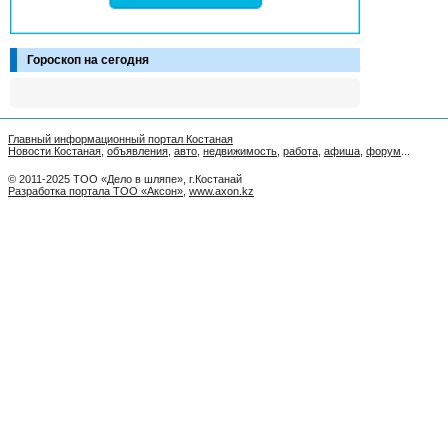
Гороскоп на сегодня
Главный информационный портал Костаная
Новости Костаная
,
объявления
,
авто
,
недвижимость
,
работа
,
афиша
,
форум
...
© 2011-2025 ТОО «Дело в шляпе», г.Костанай
Разработка портала ТОО «Аксон»
,
www.axon.kz