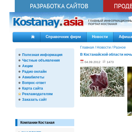
ГЛАВНЫЙ ИНФОРМАЦИОНН
ПОРТАЛ КОСТАНАЯ
Справочник фирм
Новости
Афиш
Главная
/
Новости
/
Разное
В Костанайской области ноч
Полезная информация
Частные объявления
04.09.2012
1473
Акции
Радио онлайн
Авиабилеты
Вопрос-ответ
Карта сайта
Рекламодателям
Заказать сайт
Компании Костаная