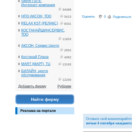
SMARTSITE,
Интернет-компания
34498
НПО АКСОН, ТОО
Оценить
0
5413
Поделиться:
RELAX KST (РЕЛАКС)
8331
КОСТАНАЙШИНСЕРВИС,
ТОО
11833
АКСОН, Сервис Центр
2652
Костанай Плаза
4092
MART (МАРТ), ТЦ
13193
БИЛАЙН, центр
обслуживания
12240
Добавить фирму
Рубрики
Найти фирму
Реклама на портале
Оставьте свой комментарий/о
ночью 4 сентября ожидаютс