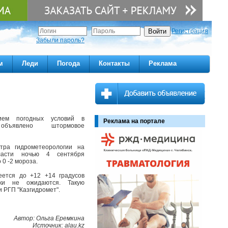
Регистрация
Забыли пароль?
м
Леди
Погода
Контакты
Реклама
ием погодных условий в
Реклама на портале
объявлено штормовое
тра гидрометеорологии на
бласти ночью 4 сентября
0 -2 мороза.
еется до +12 +14 градусов
дки не ожидаются. Такую
 РГП "Казгидромет".
Автор: Ольга Еремкина
Источник: alau.kz