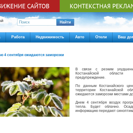
ЫЙ
Найти
а
Работа
Недвижимость
Авто
Отели
Ваш до
ью 4 сентября ожидаются заморозки
В связи с резким ухудшен
Костанайской области 
предупреждение.
По данным Костанайского цен
территории Костанайской о
ожидаются заморозки местами до 
Днем 4 сентября воздух прогр
тепла. Будет облачно. Оса
информацию передают синоптики