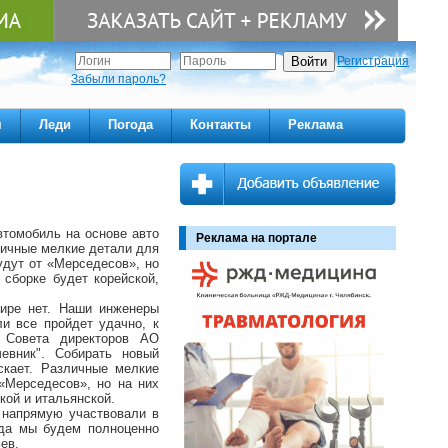
Регистрация
Забыли пароль?
м
Леди
Погода
Контакты
Реклама
втомобиль на основе авто
Реклама на портале
личные мелкие детали для
удут от «Мерседесов», но
 сборке будет корейской,
мире нет. Наши инженеры
и все пройдет удачно, к
 Совета директоров АО
евник". Собирать новый
скает. Различные мелкие
«Мерседесов», но на них
кой и итальянской.
 напрямую участвовали в
ода мы будем полноценно
ев.