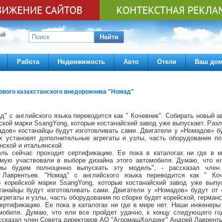
ЫЙ
Найти
Работа
Недвижимость
Авто
Отели
Ваш до
ервого казахстанского внедорожника "Номад"
д" с английского языка переводится как " Кочевник". Собирать новый а
ской марки SsangYong, которые костанайский завод уже выпускает. Раз
дов» костанайцы будут изготовливать сами. Двигатели у «Номадов» б
х установят дополнительные агрегаты и узлы, часть оборудования по
нской и итальянской.
ль сейчас проходит сертификацию. Ее пока в каталогах ни где в 
мую участвовали в выборе дизайна этого автомобиля. Думаю, что ел
мы будем полноценно выпускать эту модель", - рассказал член
Лаврентьев. "Номад" с английского языка переводится как " Коч
о корейской марки SsangYong, которые костанайский завод уже выпу
анайцы будут изготовливать сами. Двигатели у «Номадов» будут от 
грегаты и узлы, часть оборудования по сборке будет корейской, германс
ертификацию. Ее пока в каталогах ни где в мире нет. Наши инженеры
омобиля. Думаю, что ели все пройдет удачно, к концу следующего г
ассказал член Совета директоров АО "АгромашХолдинг" Андрей Лавренть