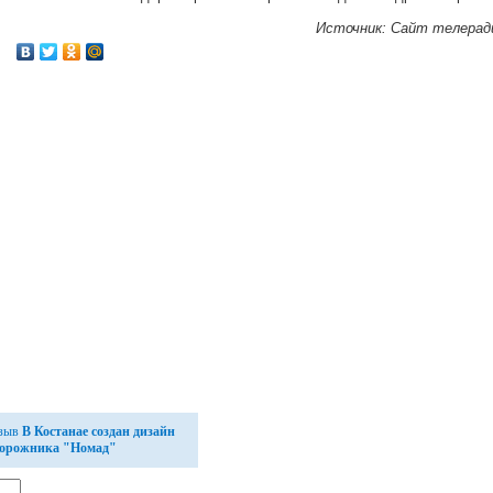
Источник: Сайт телеради
тзыв
В Костанае создан дизайн
едорожника "Номад"