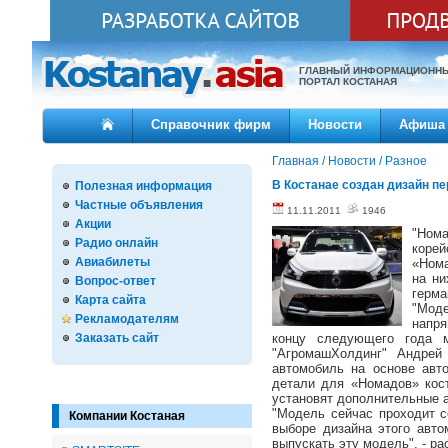
ГЛАВНЫЙ ИНФОРМАЦИОНН
ПОРТАЛ КОСТАНАЯ
Справочник фирм
Новости
Афиша
Главная
/
Новости
/
Разное
В Костанае создан дизайн п
Полезная информация
Частные объявления
11.11.2011
1946
Акции
"Нома
Радио онлайн
корей
Авиабилеты
«Нома
на ни
Вопрос-ответ
герма
Карта сайта
"Моде
Рекламодателям
напря
Заказать сайт
концу следующего года 
"АгромашХолдинг" Андрей 
автомобиль на основе авт
детали для «Номадов» кост
установят дополнительные а
"Модель сейчас проходит с
Компании Костаная
выборе дизайна этого авт
выпускать эту модель", - р