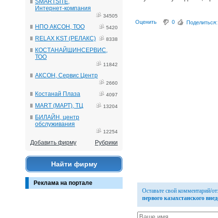
SMARTSITE,
Интернет-компания
34505
Оценить
0
Поделиться:
НПО АКСОН, ТОО
5420
RELAX KST (РЕЛАКС)
8338
КОСТАНАЙШИНСЕРВИС,
ТОО
11842
АКСОН, Сервис Центр
2660
Костанай Плаза
4097
MART (МАРТ), ТЦ
13204
БИЛАЙН, центр
обслуживания
12254
Добавить фирму
Рубрики
Найти фирму
Реклама на портале
Оставьте свой комментарий/о
первого казахстанского вн