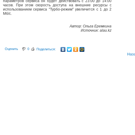
параметров сервиса он будет действовать с 23:00 до 14:00
часов. При этом скорость доступа на внешние ресурсы с
использованием сервиса "Турбо-режим" увеличится с 1 до 2
Мб/с.
Автор: Ольга Еремкина
Источник: alau.kz
Оценить
0
Поделиться:
Наз