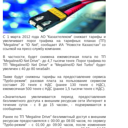
С 1 марта 2012 года АО "Казахтелеком" снижает тарифы и
увеличивает порог трафика на тарифных планах (ТП)
"Megaline" и "iD Net", сообщает ИА "Новости Казахстан" со
ссылкой на пресс-службу компании.
В частности, будет снижена ежемесячная плата по ТП
"Megaline/iD Net Drive" - до 4,7 тысячи тенге. Порог трафика по
ТП "Megaline/iD Net Drive" и "Megaline/iD Net Turbo" будет
увеличен с 40 до 80 гигабайт.
Также будут снижены тарифы на предоставление сервиса
"Турбо-режим": разовая плата за пользование сервисом
составит 20 тенге с НДС (ранее 130 тенге с НДС),
ежемесячная 500 тенге с НДС (ранее 1,5 тысячи тенге с НДС).
«Значительно увеличивается период предоставления
безлимитного доступа к внешним ресурсам сети Интернет в
течение суток - с 8 до 15 часов», - подчеркивается в
сообщении.
Ранее по ТП "Megaline Drive" безлимитный доступ к внешним
ресурсам предоставлялся с 00:00 до 08:00 часов, по сервису
"Турбо-режим" - с 01:00 до 09:00 часов, после изменения