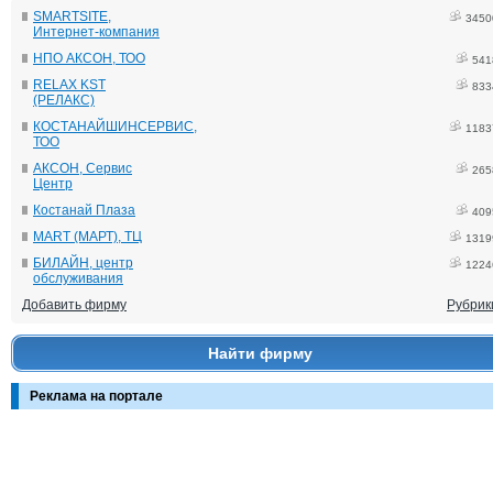
SMARTSITE,
3450
Интернет-компания
НПО АКСОН, ТОО
541
RELAX KST
833
(РЕЛАКС)
КОСТАНАЙШИНСЕРВИС,
1183
ТОО
АКСОН, Сервис
265
Центр
Костанай Плаза
409
MART (МАРТ), ТЦ
1319
БИЛАЙН, центр
1224
обслуживания
Добавить фирму
Рубрик
Найти фирму
Реклама на портале