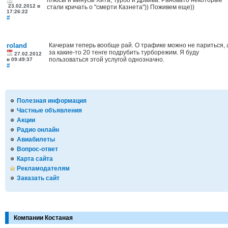
плюсы и минусы Хита, Турбо и Драйва. Рановато некоторые
23.02.2012 в
стали кричать о "смерти Казнета")) Поживем еще))
17:26:22
#
roland
Качерам теперь вообще рай. О трафике можно не париться, 
за какие-то 20 тенге подрубить турборежим. Я буду
27.02.2012
пользоваться этой услугой однозначно.
в 09:49:37
#
Полезная информация
Частные объявления
Акции
Радио онлайн
Авиабилеты
Вопрос-ответ
Карта сайта
Рекламодателям
Заказать сайт
Компании Костаная