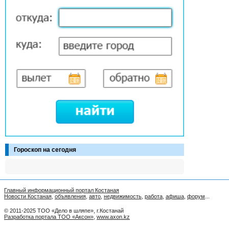
Гороскоп на сегодня
Главный информационный портал Костаная
Новости Костаная
,
объявления
,
авто
,
недвижимость
,
работа
,
афиша
,
форум
...
© 2011-2025 ТОО «Дело в шляпе», г.Костанай
Разработка портала ТОО «Аксон»
,
www.axon.kz