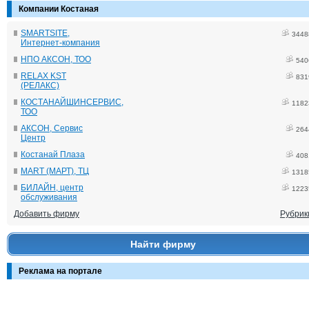
Компании Костаная
SMARTSITE,
3448
Интернет-компания
НПО АКСОН, ТОО
540
RELAX KST
831
(РЕЛАКС)
КОСТАНАЙШИНСЕРВИС,
1182
ТОО
АКСОН, Сервис
264
Центр
Костанай Плаза
408
MART (МАРТ), ТЦ
1318
БИЛАЙН, центр
1223
обслуживания
Добавить фирму
Рубрик
Найти фирму
Реклама на портале