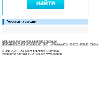
Гороскоп на сегодня
Главный информационный портал Костаная
Новости Костаная
,
объявления
,
авто
,
недвижимость
,
работа
,
афиша
,
форум
...
© 2011-2025 ТОО «Дело в шляпе», г.Костанай
Разработка портала ТОО «Аксон»
,
www.axon.kz