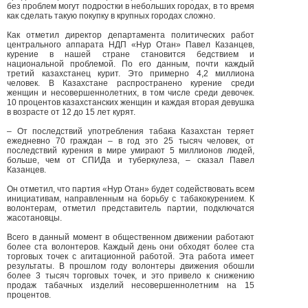
без проблем могут подростки в небольших городах, в то время
как сделать такую покупку в крупных городах сложно.
Как отметил директор департамента политических работ
центрального аппарата НДП «Нур Отан» Павел Казанцев,
курение в нашей стране становится бедствием и
национальной проблемой. По его данным, почти каждый
третий казахстанец курит. Это примерно 4,2 миллиона
человек. В Казахстане распространено курение среди
женщин и несовершеннолетних, в том числе среди девочек.
10 процентов казахстанских женщин и каждая вторая девушка
в возрасте от 12 до 15 лет курят.
– От последствий употребления табака Казахстан теряет
ежедневно 70 граждан – в год это 25 тысяч человек, от
последствий курения в мире умирают 5 миллионов людей,
больше, чем от СПИДа и туберкулеза, – сказал Павел
Казанцев.
Он отметил, что партия «Нур Отан» будет содействовать всем
инициативам, направленным на борьбу с табакокурением. К
волонтерам, отметил представитель партии, подключатся
жасотановцы.
Всего в данный момент в общественном движении работают
более ста волонтеров. Каждый день они обходят более ста
торговых точек с агитационной работой. Эта работа имеет
результаты. В прошлом году волонтеры движения обошли
более 3 тысяч торговых точек, и это привело к снижению
продаж табачных изделий несовершеннолетним на 15
процентов.