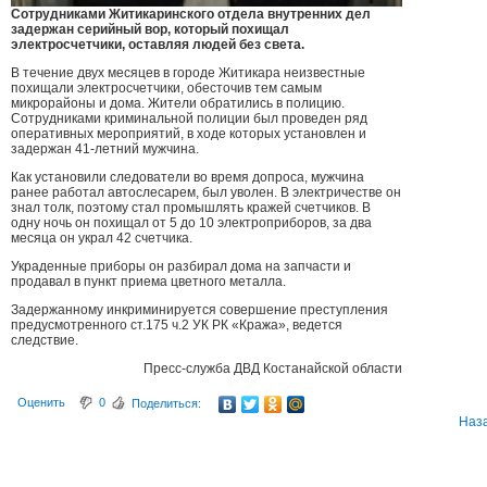
Сотрудниками Житикаринского отдела внутренних дел
задержан серийный вор, который похищал
электросчетчики, оставляя людей без света.
В течение двух месяцев в городе Житикара неизвестные
похищали электросчетчики, обесточив тем самым
микрорайоны и дома. Жители обратились в полицию.
Сотрудниками криминальной полиции был проведен ряд
оперативных мероприятий, в ходе которых установлен и
задержан 41-летний мужчина.
Как установили следователи во время допроса, мужчина
ранее работал автослесарем, был уволен. В электричестве он
знал толк, поэтому стал промышлять кражей счетчиков. В
одну ночь он похищал от 5 до 10 электроприборов, за два
месяца он украл 42 счетчика.
Украденные приборы он разбирал дома на запчасти и
продавал в пункт приема цветного металла.
Задержанному инкриминируется совершение преступления
предусмотренного ст.175 ч.2 УК РК «Кража», ведется
следствие.
Пресс-служба ДВД Костанайской области
Оценить
0
Поделиться:
Наз