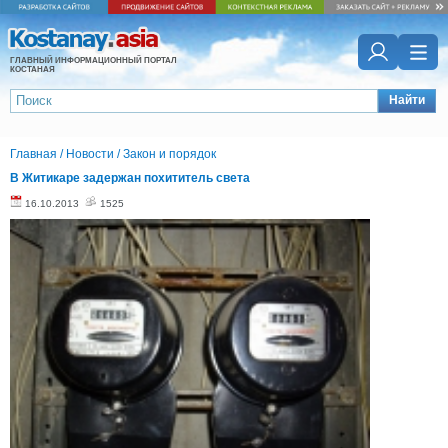
ГЛАВНЫЙ ИНФОРМАЦИОННЫЙ ПОРТАЛ
КОСТАНАЯ
Найти
Главная
/
Новости
/
Закон и порядок
В Житикаре задержан похититель света
16.10.2013
1525