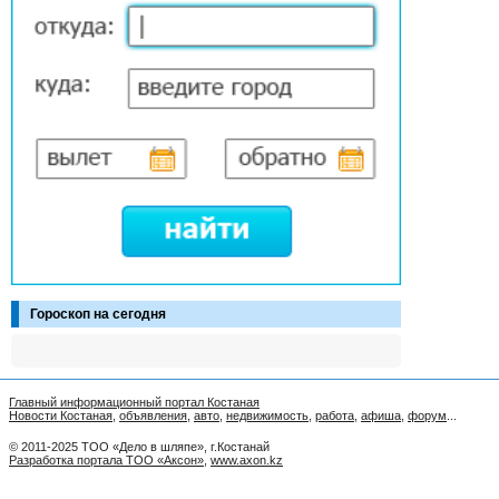
Гороскоп на сегодня
Главный информационный портал Костаная
Новости Костаная
,
объявления
,
авто
,
недвижимость
,
работа
,
афиша
,
форум
...
© 2011-2025 ТОО «Дело в шляпе», г.Костанай
Разработка портала ТОО «Аксон»
,
www.axon.kz